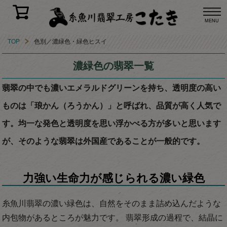
MENU
TOP
色別／濃緑色・緑色ヒスイ
濃緑色の翡翠一覧
翡翠の中でも濃いエメラルドグリーンを持ち、透明度の高い
ものは「琅かん（ろうかん）」と呼ばれ、品質が高く人気で
す。均一な発色と透明度を思い浮かべる方が多いと思います
が、そのような翡翠は外国産であることが一般的です。
力強い生命力が感じられる濃い緑色
糸魚川翡翠の濃い緑色は、自然をそのまま詰め込んだような
内包物があるところが魅力です。 翡翠形成の過程で、結晶に