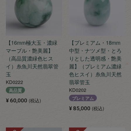
【16mm極大玉・濃緑
【プレミアム・18mm
マーブル・艶美麗】
中型・ナツメ型・とろ
（高品質濃緑色ヒス
りとした透明感・艶美
イ）糸魚川天然翡翠管
麗】（プレミアム濃緑
玉
色ヒスイ）糸魚川天然
翡翠管玉
KD0222
KD0202
高品質
プレミアム
¥
60,000
税込
¥
85,000
税込