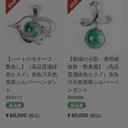
SOLD
SOLD
【ハートのモチーフ・
【新緑の小型・透明感
艶良し】（高品質濃緑
抜群・艶美麗】（高品
色ヒスイ）糸魚川天然
質濃緑色ヒスイ）糸魚
翡翠シルバーペンダン
川天然翡翠シルバーペ
ト
ンダント
SV0111
SV0096
高品質
高品質
¥
60,000
税込
¥
60,000
税込