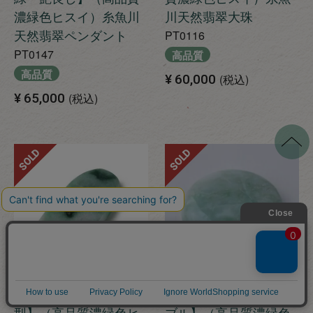
濃緑色ヒスイ）糸魚川
川天然翡翠大珠
天然翡翠ペンダント
PT0116
PT0147
高品質
高品質
¥
60,000
税込
¥
65,000
税込
SOLD
SOLD
【大型・ワイルドな角
【まろやかな緑のマー
型】（高品質濃緑色ヒ
ブル】（高品質濃緑色