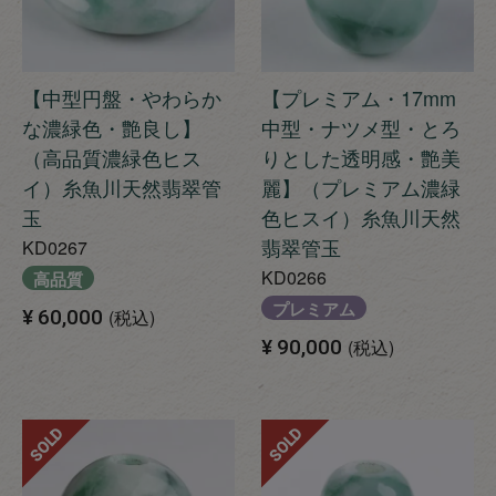
【中型円盤・やわらか
【プレミアム・17mm
な濃緑色・艶良し】
中型・ナツメ型・とろ
（高品質濃緑色ヒス
りとした透明感・艶美
イ）糸魚川天然翡翠管
麗】（プレミアム濃緑
玉
色ヒスイ）糸魚川天然
翡翠管玉
KD0267
KD0266
高品質
プレミアム
¥
60,000
税込
¥
90,000
税込
SOLD
SOLD