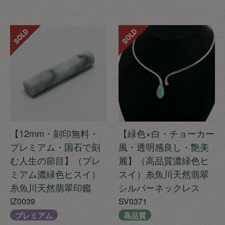
SOLD
SOLD
【12mm・刻印無料・
【緑色×白・チョーカー
プレミアム・国石で刻
風・透明感良し・艶美
む人生の節目】（プレ
麗】（高品質濃緑色ヒ
ミアム濃緑色ヒスイ）
スイ）糸魚川天然翡翠
糸魚川天然翡翠印鑑
シルバーネックレス
IZ0039
SV0371
プレミアム
高品質