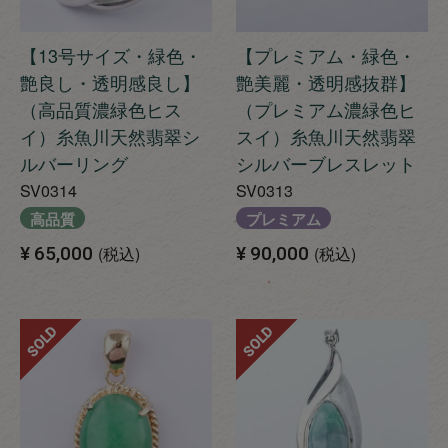
【13号サイズ・緑色・
【プレミアム・緑色・
艶良し・透明感良し】
艶美麗・透明感抜群】
（高品質濃緑色ヒス
（プレミアム濃緑色ヒ
イ）糸魚川天然翡翠シ
スイ）糸魚川天然翡翠
ルバーリング
シルバーブレスレット
SV0314
SV0313
高品質
プレミアム
¥
65,000
税込
¥
90,000
税込
SOLD
SOLD