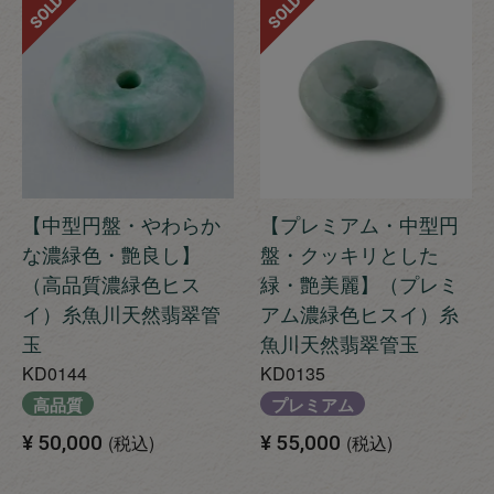
SOLD
SOLD
【中型円盤・やわらか
【プレミアム・中型円
な濃緑色・艶良し】
盤・クッキリとした
（高品質濃緑色ヒス
緑・艶美麗】（プレミ
イ）糸魚川天然翡翠管
アム濃緑色ヒスイ）糸
玉
魚川天然翡翠管玉
KD0144
KD0135
高品質
プレミアム
¥
50,000
税込
¥
55,000
税込