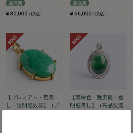
高品質
高品質
¥
80,000
税込
¥
56,000
税込
SOLD
SOLD
【プレミアム・艶良
【濃緑色・艶美麗・透
し・透明感抜群】（プ
明感良し】（高品質濃
レミアム濃緑色ヒス
緑色ヒスイ）糸魚川天
イ）糸魚川天然翡翠ゴ
然翡翠シルバーペンダ
ールドペンダント
ントトップ