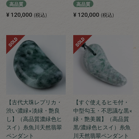
高品質
高品質
¥
120,000
税込
¥
120,000
税込
SOLD
SOLD
【古代大珠レプリカ・
【すぐ使えるヒモ付・
渋い濃緑×淡緑・艶良
中型勾玉・不思議な黒×
し】（高品質濃緑色ヒ
緑・艶美麗】（高品質
スイ）糸魚川天然翡翠
黒/濃緑色ヒスイ）糸魚
ペンダント
川天然翡翠ペンダント