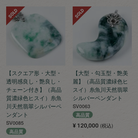
SOLD
SOLD
【スクエア形・大型・
【大型・勾玉型・艶美
透明感良し・艶良し・
麗】（高品質濃緑色ヒ
チェーン付き】（高品
スイ）糸魚川天然翡翠
質濃緑色ヒスイ）糸魚
シルバーペンダント
川天然翡翠シルバーペ
SV0063
ンダント
高品質
SV0085
¥
120,000
税込
高品質