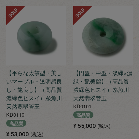
SOLD
SOLD
【平らな太鼓型・美し
【円盤・中型・淡緑×濃
いマーブル・透明感良
緑・艶美麗】（高品質
し・艶良し】（高品質
濃緑色ヒスイ）糸魚川
濃緑色ヒスイ）糸魚川
天然翡翠管玉
天然翡翠管玉
KD0101
KD0119
高品質
高品質
¥
55,000
税込
¥
53,000
税込