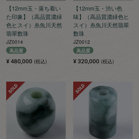
【12mm玉・落ち着い
【12mm玉・渋い色
た印象】（高品質濃緑
味】（高品質濃緑色ヒ
色ヒスイ）糸魚川天然
スイ）糸魚川天然翡翠
翡翠数珠
数珠
JZ0014
JZ0012
高品質
高品質
¥
480,000
税込
¥
320,000
税込
SOLD
SOLD