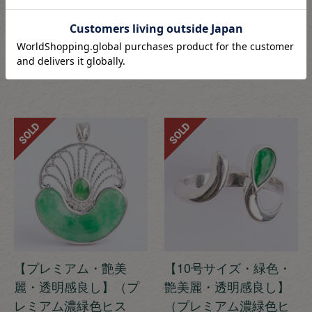
（24Kメッキ）
SV0341
SV0350
高品質
プレミアム
¥
70,000
税込
¥
230,000
税込
SOLD
SOLD
【プレミアム・艶美
【10号サイズ・緑色・
麗・透明感良し】（プ
艶美麗・透明感良し】
レミアム濃緑色ヒス
（プレミアム濃緑色ヒ