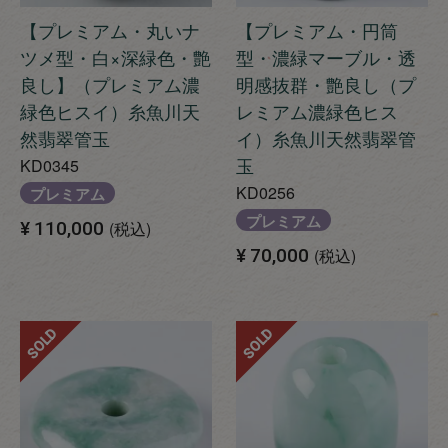
【プレミアム・丸いナ
【プレミアム・円筒
ツメ型・白×深緑色・艶
型・濃緑マーブル・透
良し】（プレミアム濃
明感抜群・艶良し（プ
緑色ヒスイ）糸魚川天
レミアム濃緑色ヒス
然翡翠管玉
イ）糸魚川天然翡翠管
玉
KD0345
KD0256
プレミアム
プレミアム
¥
110,000
税込
¥
70,000
税込
SOLD
SOLD