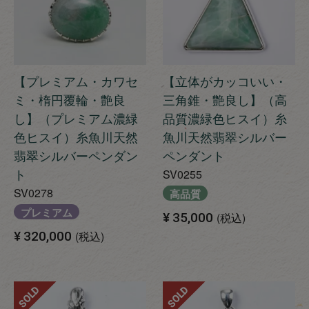
【プレミアム・カワセ
【立体がカッコいい・
ミ・楕円覆輪・艶良
三角錐・艶良し】（高
し】（プレミアム濃緑
品質濃緑色ヒスイ）糸
色ヒスイ）糸魚川天然
魚川天然翡翠シルバー
翡翠シルバーペンダン
ペンダント
ト
SV0255
SV0278
高品質
プレミアム
¥
35,000
税込
¥
320,000
税込
SOLD
SOLD