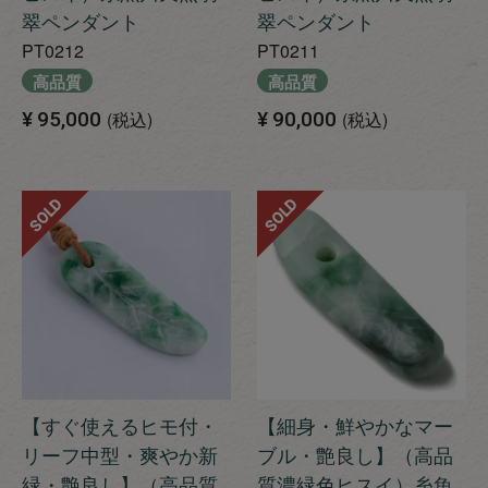
翠ペンダント
翠ペンダント
PT0212
PT0211
高品質
高品質
¥
95,000
税込
¥
90,000
税込
SOLD
SOLD
【すぐ使えるヒモ付・
【細身・鮮やかなマー
リーフ中型・爽やか新
ブル・艶良し】（高品
緑・艶良し】（高品質
質濃緑色ヒスイ）糸魚