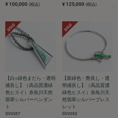
¥
100,000
税込
¥
125,000
税込
SOLD
SOLD
【白×緑色まだら・透明
【新緑色・艶良し・透
感良し】（高品質濃緑
明感良し】（高品質濃
色ヒスイ）糸魚川天然
緑色ヒスイ）糸魚川天
翡翠シルバーペンダン
然翡翠シルバーブレス
ト
レット
SV0357
SV0352