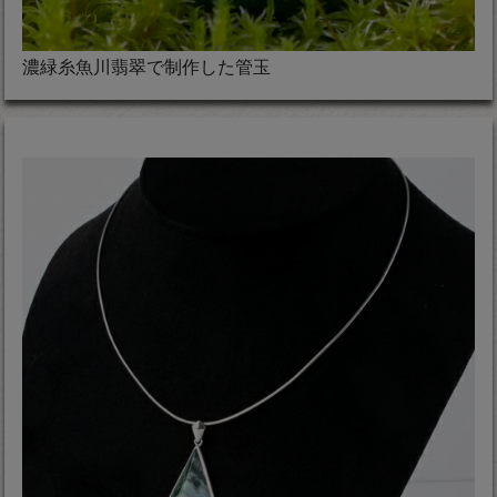
濃緑糸魚川翡翠で制作した管玉