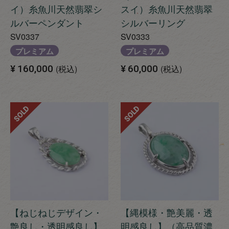
イ）糸魚川天然翡翠シ
スイ）糸魚川天然翡翠
ルバーペンダント
シルバーリング
SV0337
SV0333
プレミアム
プレミアム
¥
160,000
税込
¥
60,000
税込
SOLD
SOLD
【ねじねじデザイン・
【縄模様・艶美麗・透
艶良し・透明感良し】
明感良し】（高品質濃