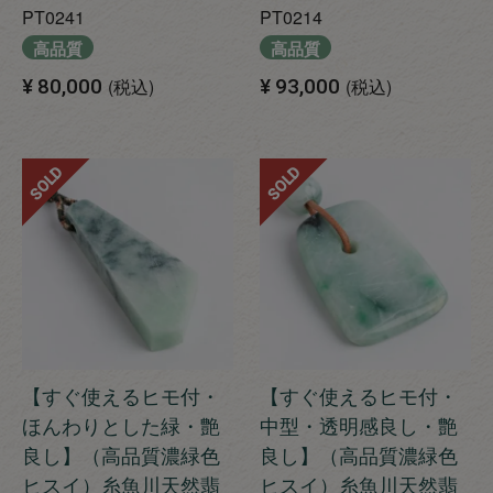
PT0241
PT0214
高品質
高品質
¥
80,000
税込
¥
93,000
税込
SOLD
SOLD
【すぐ使えるヒモ付・
【すぐ使えるヒモ付・
ほんわりとした緑・艶
中型・透明感良し・艶
良し】（高品質濃緑色
良し】（高品質濃緑色
ヒスイ）糸魚川天然翡
ヒスイ）糸魚川天然翡