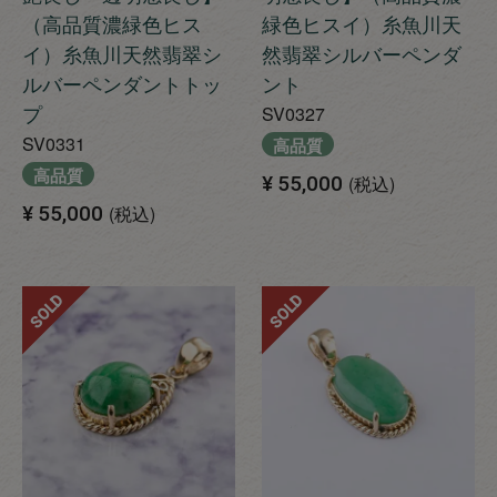
（高品質濃緑色ヒス
緑色ヒスイ）糸魚川天
イ）糸魚川天然翡翠シ
然翡翠シルバーペンダ
ルバーペンダントトッ
ント
プ
SV0327
SV0331
高品質
高品質
¥
55,000
税込
¥
55,000
税込
SOLD
SOLD