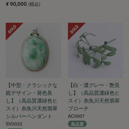
¥
90,000
税込
SOLD
SOLD
【中型・クラシックな
【白・濃グレー・艶良
鏡デザイン・発色良
し】（高品質濃緑色ヒ
し】（高品質濃緑色ヒ
スイ）糸魚川天然翡翠
スイ）糸魚川天然翡翠
ブローチ
シルバーペンダント
AC0007
SV0033
高品質