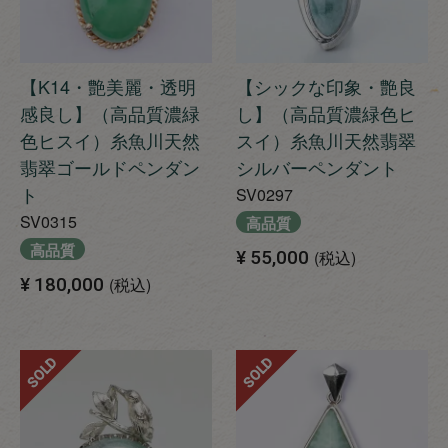
【K14・艶美麗・透明
【シックな印象・艶良
感良し】（高品質濃緑
し】（高品質濃緑色ヒ
色ヒスイ）糸魚川天然
スイ）糸魚川天然翡翠
翡翠ゴールドペンダン
シルバーペンダント
ト
SV0297
SV0315
高品質
高品質
¥
55,000
税込
¥
180,000
税込
SOLD
SOLD