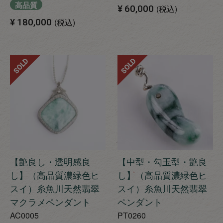
高品質
¥
60,000
税込
¥
180,000
税込
SOLD
SOLD
【艶良し・透明感良
【中型・勾玉型・艶良
し】（高品質濃緑色ヒ
し】（高品質濃緑色ヒ
スイ）糸魚川天然翡翠
スイ）糸魚川天然翡翠
マクラメペンダント
ペンダント
AC0005
PT0260