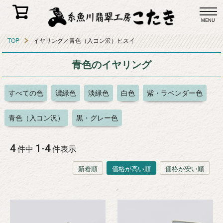
MENU
TOP
イヤリング／青色（入コン沢）ヒスイ
青色のイヤリング
すべての色
濃緑色
淡緑色
白色
紫・ラベンダー色
青色（入コン沢）
黒・グレー色
4
1
-
4
件中
件表示
新着順
価格が高い順
価格が安い順