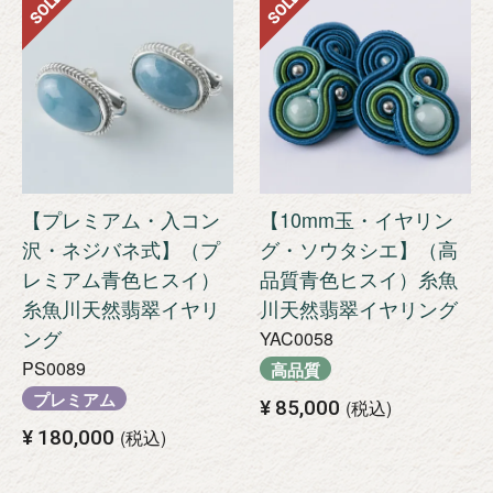
SOLD
SOLD
【プレミアム・入コン
【10mm玉・イヤリン
沢・ネジバネ式】（プ
グ・ソウタシエ】（高
レミアム青色ヒスイ）
品質青色ヒスイ）糸魚
糸魚川天然翡翠イヤリ
川天然翡翠イヤリング
ング
YAC0058
PS0089
高品質
プレミアム
¥
85,000
税込
¥
180,000
税込