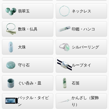
翡翠玉
ネックレス
数珠・仏具
印鑑・ハンコ
大珠
シルバーリング
守り石
ループタイ
ぐい呑み・皿
石笛
バックル・タイピ
かんざし（髪飾
ン
り）