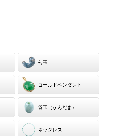
）
勾玉
ゴールドペンダント
管玉（かんだま）
ネックレス