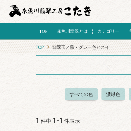
TOP
糸魚川翡翠とは
カテゴリー
TOP
翡翠玉／黒・グレー色ヒスイ
すべての色
濃緑色
1
1
-
1
件中
件表示