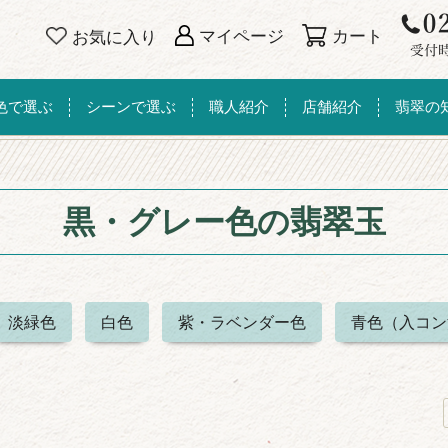
カート
マイページ
お気に入り
色で選ぶ
シーンで選ぶ
職人紹介
店舗紹介
翡翠の
黒・グレー色の翡翠玉
淡緑色
白色
紫・ラベンダー色
青色（入コン