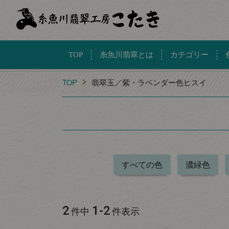
TOP
糸魚川翡翠とは
カテゴリー
TOP
翡翠玉／紫・ラベンダー色ヒスイ
すべての色
濃緑色
2
1
-
2
件中
件表示