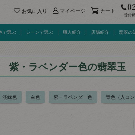
カート
マイページ
お気に入り
色で選ぶ
シーンで選ぶ
職人紹介
店舗紹介
翡翠の
紫・ラベンダー色の翡翠玉
淡緑色
白色
紫・ラベンダー色
青色（入コン