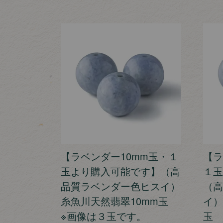
【ラベンダー10mm玉・１
【ラ
玉より購入可能です】（高
１玉
品質ラベンダー色ヒスイ）
（高
糸魚川天然翡翠10mm玉
イ）
※画像は３玉です。
玉 