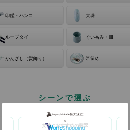
印鑑・ハンコ
大珠
ループタイ
ぐい呑み・皿
かんざし（髪飾り）
帯留め
シーンで選ぶ
女性におすすめの翡翠