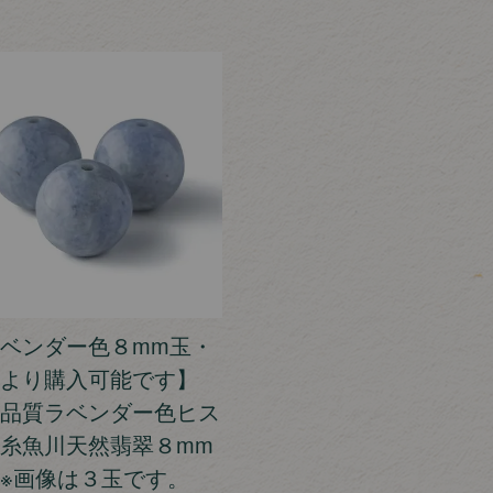
ベンダー色８mm玉・
より購入可能です】
品質ラベンダー色ヒス
糸魚川天然翡翠８mm
※画像は３玉です。