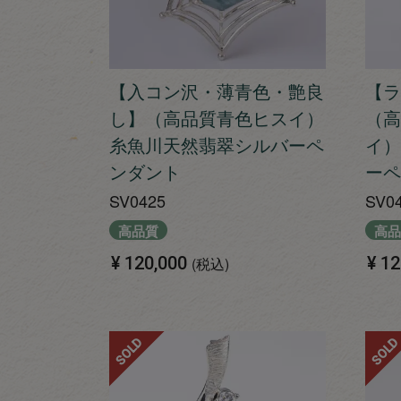
【入コン沢・薄青色・艶良
【ラ
し】（高品質青色ヒスイ）
（高
糸魚川天然翡翠シルバーペ
イ）
ンダント
ーペ
SV0425
SV0
高品質
高品
¥
120,000
¥
12
税込
SOLD
SOLD