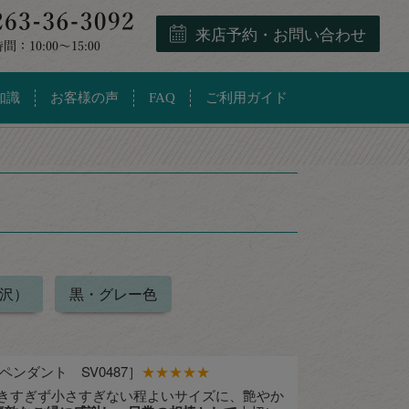
来店予約・お問い合わせ
知識
お客様の声
FAQ
ご利用ガイド
沢）
黒・グレー色
ンダント SV0487］
★★★★★
大きすぎず小さすぎない程よいサイズに、艶やか