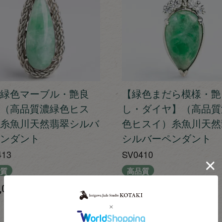
緑色マーブル・艶良
【緑色まだら模様・艶
（高品質濃緑色ヒス
し・ダイヤ】（高品質
糸魚川天然翡翠シルバ
色ヒスイ）糸魚川天然
ンダント
シルバーペンダント
413
SV0410
質
高品質
,000
¥
65,000
税込
税込