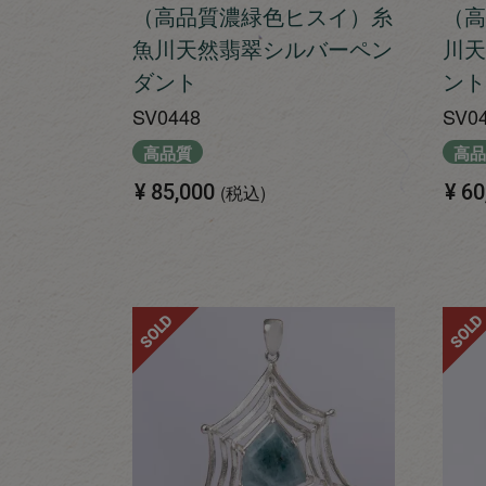
（高品質濃緑色ヒスイ）糸
（高
魚川天然翡翠シルバーペン
川天
ダント
ント
SV0448
SV0
高品質
高品
¥
85,000
¥
60
税込
SOLD
SOLD