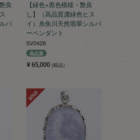
艶良
【緑色×黒色模様・艶良
ス
し】（高品質濃緑色ヒス
ルバ
イ）糸魚川天然翡翠シルバ
ーペンダント
SV0428
高品質
¥
65,000
税込
SOLD