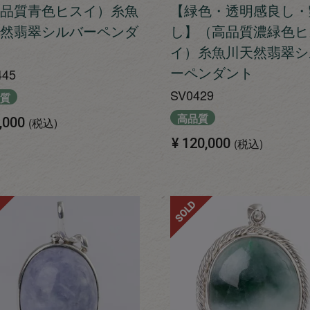
品質青色ヒスイ）糸魚
【緑色・透明感良し・
然翡翠シルバーペンダ
し】（高品質濃緑色ヒ
イ）糸魚川天然翡翠シ
ーペンダント
445
SV0429
質
高品質
,000
税込
¥
120,000
税込
SOLD