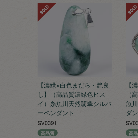
SOLD
SOLD
【濃緑×白色まだら・艶良
【濃
し】（高品質濃緑色ヒス
（高
イ）糸魚川天然翡翠シルバ
魚川
ーペンダント
ダン
SV0391
SV0
高品質
高品