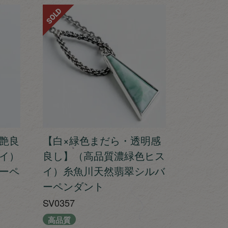
SOLD
艶良
【白×緑色まだら・透明感
イ）
良し】（高品質濃緑色ヒス
ーペ
イ）糸魚川天然翡翠シルバ
ーペンダント
SV0357
高品質