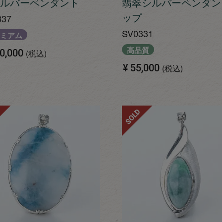
ルバーペンダント
翡翠シルバーペンダン
ップ
337
SV0331
ミアム
高品質
0,000
税込
¥
55,000
税込
SOLD