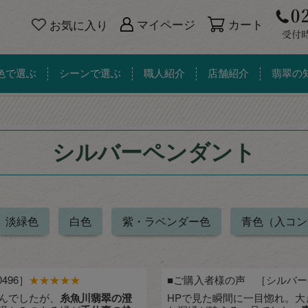
カート
マイページ
お気に入り
色で選ぶ
シーンで選ぶ
職人紹介
店舗紹介
翡翠の
シルバーペンダント
淡緑色
白色
紫・ラベンダー色
青色（入コン
496］
★★★★★
■ご購入者様の声 ［シルバーペ
んでしたが、
糸魚川翡翠の澄
HPで見た瞬間に一目惚れ。