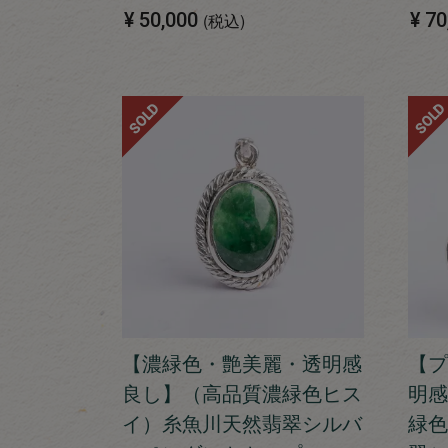
¥
50,000
¥
70
税込
SOLD
SOLD
【濃緑色・艶美麗・透明感
【プ
良し】（高品質濃緑色ヒス
明感
イ）糸魚川天然翡翠シルバ
緑色