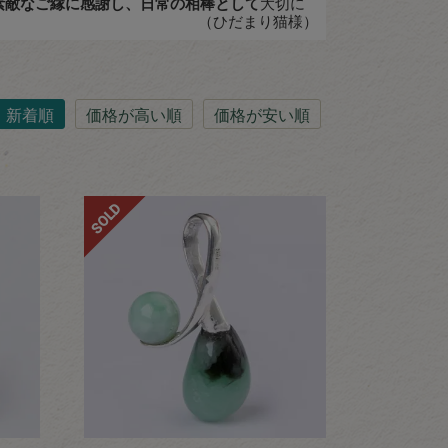
素敵なご縁に感謝し、日常の相棒として
大切に
（ひだまり猫様）
新着順
価格が高い順
価格が安い順
SOLD