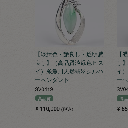
【淡緑色・艶良し・透明感
【濃
良し】（高品質淡緑色ヒス
し】
イ）糸魚川天然翡翠シルバ
イ）
ーペンダント
ーペ
SV0419
SV0
高品質
高品
¥
110,000
¥
65
税込