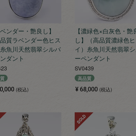
ベンダー・艶良し】
【濃緑色×白灰色・艶
品質ラベンダー色ヒス
し】（高品質濃緑色ヒ
糸魚川天然翡翠シルバ
イ）糸魚川天然翡翠シ
ンダント
ーペンダント
423
SV0439
質
高品質
0,000
¥
68,000
税込
税込
SOLD