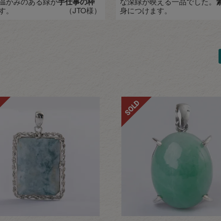
温かみのある緑が
手仕事の枠
な深緑が映える一品でした。
す。
（JTO様）
身につけます。
SOLD