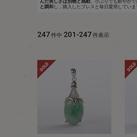
んだ美しさは別物と感動
。小ぶりでも鮮やかで
と調和
し、購入したブレスと毎日愛用していま
247
201
-
247
件中
件表示
SOLD
SOLD