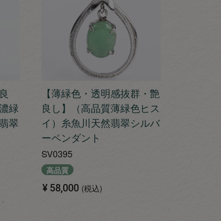
良
【薄緑色・透明感抜群・艶
濃緑
良し】（高品質薄緑色ヒス
翡翠
イ）糸魚川天然翡翠シルバ
ーペンダント
SV0395
高品質
¥
58,000
税込