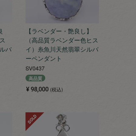
良
【ラベンダー・艶良し】
ス
（高品質ラベンダー色ヒス
ルバ
イ）糸魚川天然翡翠シルバ
ーペンダント
SV0437
高品質
¥
98,000
税込
SOLD