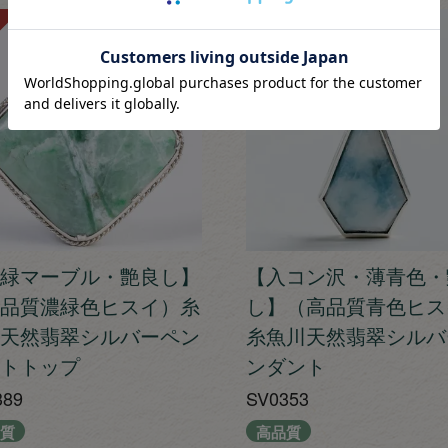
SOLD
緑マーブル・艶良し】
【入コン沢・薄青色・
品質濃緑色ヒスイ）糸
し】（高品質青色ヒス
天然翡翠シルバーペン
糸魚川天然翡翠シルバ
トトップ
ンダント
389
SV0353
質
高品質