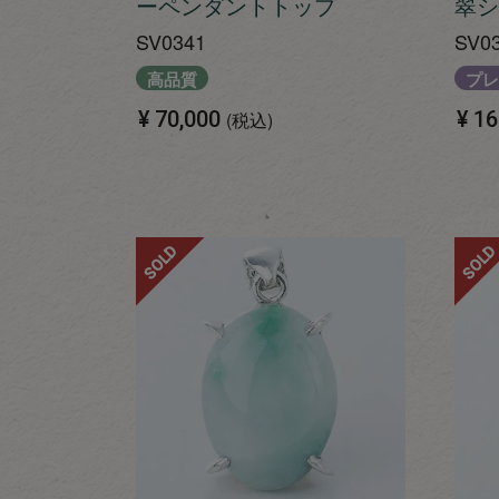
ーペンダントトップ
翠シ
SV0341
SV0
高品質
プレ
¥
70,000
¥
16
税込
SOLD
SOLD