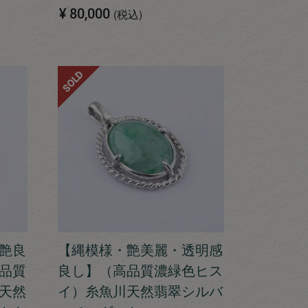
¥
80,000
税込
SOLD
艶良
【縄模様・艶美麗・透明感
品質
良し】（高品質濃緑色ヒス
天然
イ）糸魚川天然翡翠シルバ