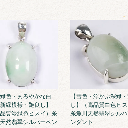
緑色・まろやかな白
【雪色・浮かぶ深緑・
新緑模様・艶良し】
し】（高品質白色ヒス
品質淡緑色ヒスイ）糸
糸魚川天然翡翠シルバ
天然翡翠シルバーペン
ンダント