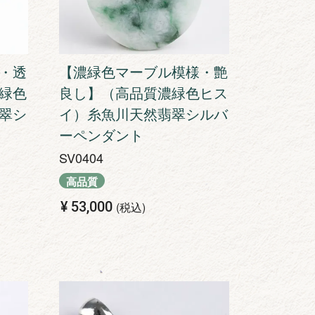
・透
【濃緑色マーブル模様・艶
緑色
良し】（高品質濃緑色ヒス
翠シ
イ）糸魚川天然翡翠シルバ
ーペンダント
SV0404
高品質
¥
53,000
税込