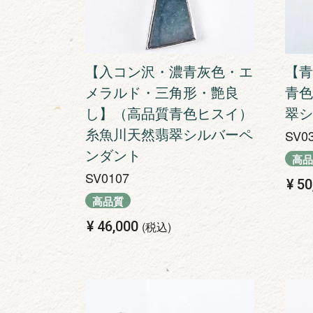
【入コン沢・濃青灰色・エ
【青
メラルド・三角形・艶良
青色
し】（高品質青色ヒスイ）
翠シ
糸魚川天然翡翠シルバーペ
SV0
ンダント
高品
SV0107
¥
50
高品質
¥
46,000
税込