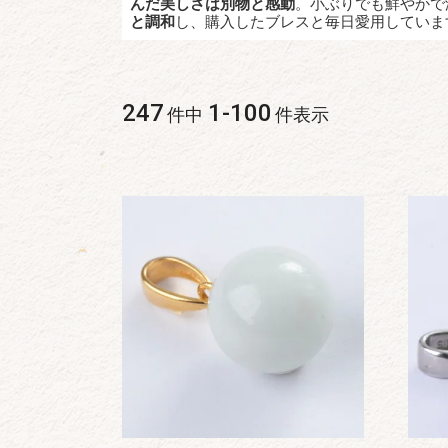
んだ美しさは別物と感動
。小ぶりでも鮮やかで
と調和
し、購入したブレスと毎日愛用していま
247
1
-
100
件中
件表示