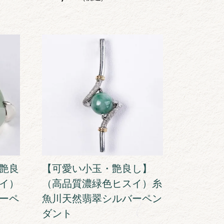
艶良
【可愛い小玉・艶良し】
イ）
（高品質濃緑色ヒスイ）糸
ーペ
魚川天然翡翠シルバーペン
ダント