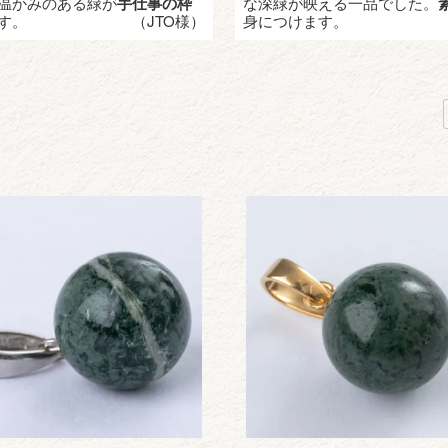
温かみのある緑が
手仕事の枠
な深緑が映える一品でした。
す。
（JTO様）
身につけます。