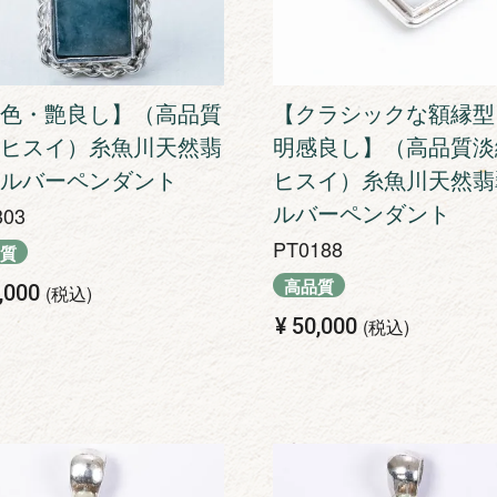
色・艶良し】（高品質
【クラシックな額縁型
ヒスイ）糸魚川天然翡
明感良し】（高品質淡
ルバーペンダント
ヒスイ）糸魚川天然翡
ルバーペンダント
303
PT0188
質
高品質
,000
税込
¥
50,000
税込