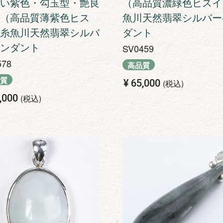
い紫色・勾玉型・艶良
（高品質濃緑色ヒスイ
（高品質薄紫色ヒス
魚川天然翡翠シルバー
糸魚川天然翡翠シルバ
ダント
ンダント
SV0459
578
高品質
質
¥
65,000
税込
,000
税込