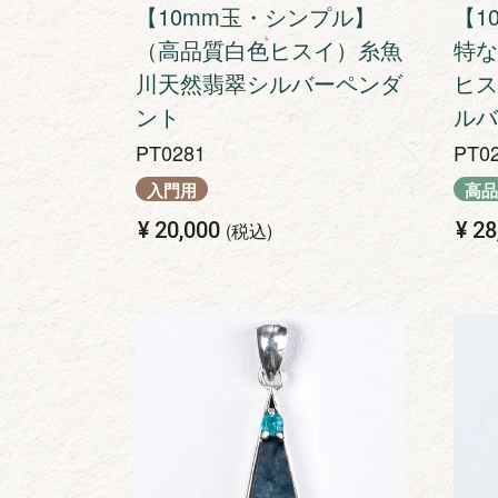
【10mm玉・シンプル】
【1
（高品質白色ヒスイ）糸魚
特な
川天然翡翠シルバーペンダ
ヒス
ント
ルバ
PT0281
PT0
入門用
高品
¥
20,000
¥
28
税込