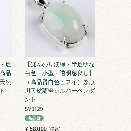
・透
【ほんのり淡緑・半透明な
高品
白色・小型・透明感良し】
天然
（高品質白色ヒスイ）糸魚
ト
川天然翡翠シルバーペンダ
ント
SV0129
高品質
¥
58,000
税込