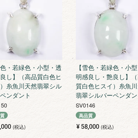
色・若緑色・小型・透
【雪色・若緑色・小型
良し】（高品質白色ヒ
明感良し・艶良し】（
）糸魚川天然翡翠シル
質白色ヒスイ）糸魚川
ペンダント
翡翠シルバーペンダン
150
SV0146
質
高品質
,000
¥
58,000
税込
税込