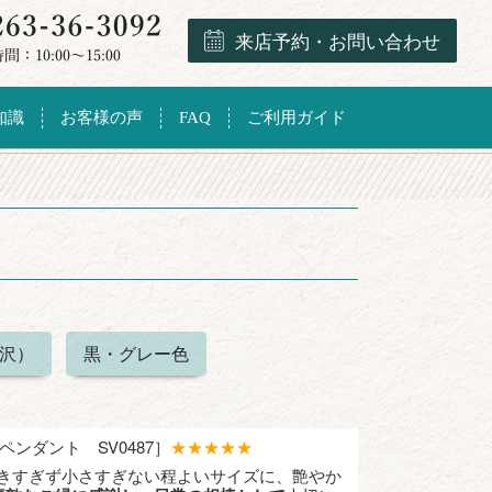
来店予約・お問い合わせ
知識
お客様の声
FAQ
ご利用ガイド
沢）
黒・グレー色
ンダント SV0487］
★★★★★
大きすぎず小さすぎない程よいサイズに、艶やか