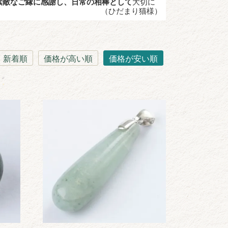
素敵なご縁に感謝し、日常の相棒として
大切に
（ひだまり猫様）
新着順
価格が高い順
価格が安い順