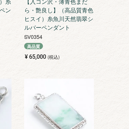
）糸
【入コン沢・薄青色まだ
ペン
ら・艶良し】（高品質青色
ヒスイ）糸魚川天然翡翠シ
ルバーペンダント
SV0354
高品質
¥
65,000
税込