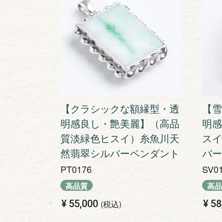
【クラシックな額縁型・透
【雪
明感良し・艶美麗】（高品
明感
質淡緑色ヒスイ）糸魚川天
スイ
然翡翠シルバーペンダント
バー
PT0176
SV0
高品質
高品
¥
55,000
¥
58
税込