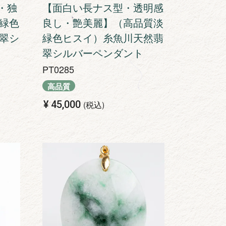
・独
【面白い長ナス型・透明感
緑色
良し・艶美麗】（高品質淡
翠シ
緑色ヒスイ）糸魚川天然翡
翠シルバーペンダント
PT0285
高品質
¥
45,000
税込