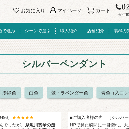
カート
マイページ
お気に入り
色で選ぶ
シーンで選ぶ
職人紹介
店舗紹介
翡翠の
シルバーペンダント
淡緑色
白色
紫・ラベンダー色
青色（入コン
496］
★★★★★
■ご購入者様の声 ［シルバーペ
んでしたが、
糸魚川翡翠の澄
HPで見た瞬間に一目惚れ。