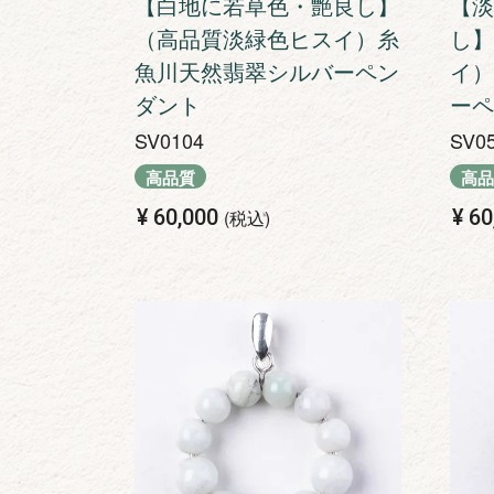
【白地に若草色・艶良し】
【淡
（高品質淡緑色ヒスイ）糸
し】
魚川天然翡翠シルバーペン
イ）
ダント
ーペ
SV0104
SV0
高品質
高品
¥
60,000
¥
60
税込