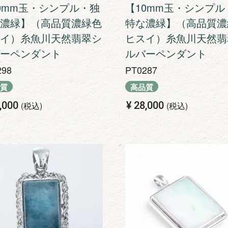
0mm玉・シンプル・独
【10mm玉・シンプル
濃緑】（高品質濃緑色
特な濃緑】（高品質濃
イ）糸魚川天然翡翠シ
ヒスイ）糸魚川天然翡
ーペンダント
ルバーペンダント
298
PT0287
質
高品質
,000
¥
28,000
税込
税込