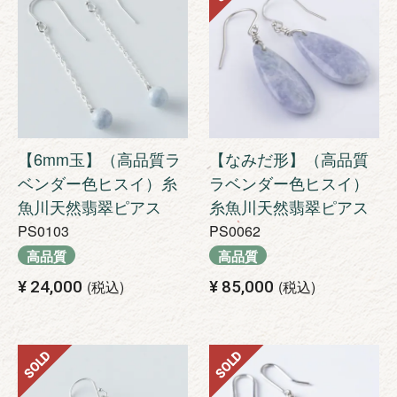
【6mm玉】（高品質ラ
【なみだ形】（高品質
ベンダー色ヒスイ）糸
ラベンダー色ヒスイ）
魚川天然翡翠ピアス
糸魚川天然翡翠ピアス
PS0103
PS0062
高品質
高品質
¥
24,000
税込
¥
85,000
税込
SOLD
SOLD