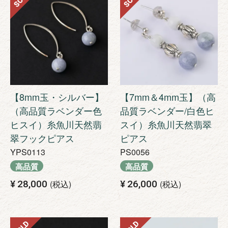
【8mm玉・シルバー】
【7mm＆4mm玉】（高
（高品質ラベンダー色
品質ラベンダー/白色ヒ
ヒスイ）糸魚川天然翡
スイ）糸魚川天然翡翠
翠フックピアス
ピアス
YPS0113
PS0056
高品質
高品質
¥
28,000
税込
¥
26,000
税込