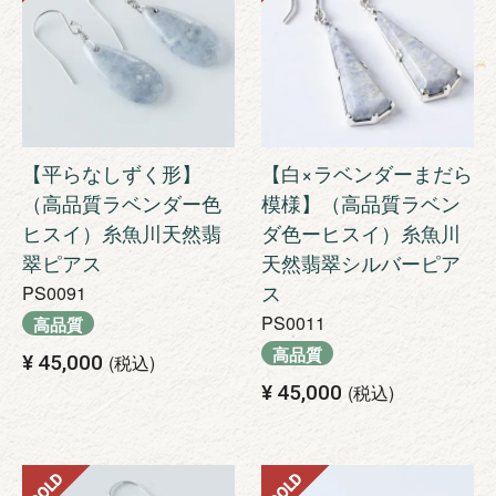
【平らなしずく形】
【白×ラベンダーまだら
（高品質ラベンダー色
模様】（高品質ラベン
ヒスイ）糸魚川天然翡
ダ色ーヒスイ）糸魚川
翠ピアス
天然翡翠シルバーピア
ス
PS0091
PS0011
高品質
高品質
¥
45,000
税込
¥
45,000
税込
SOLD
SOLD