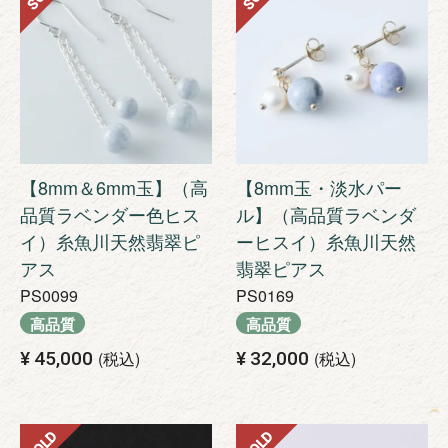
【8mm＆6mm玉】（高
【8mm玉・淡水パー
品質ラベンダー色ヒス
ル】（高品質ラベンダ
イ）糸魚川天然翡翠ピ
ーヒスイ）糸魚川天然
アス
翡翠ピアス
PS0099
PS0169
高品質
高品質
¥
45,000
税込
¥
32,000
税込
SOLD
SOLD