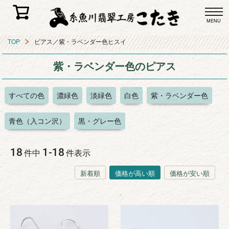
MENU
TOP
ピアス／紫・ラベンダー色ヒスイ
紫・ラベンダー色のピアス
すべての色
濃緑色
淡緑色
白色
紫・ラベンダー色
青色（入コン沢）
黒・グレー色
18
1
-
18
件中
件表示
新着順
価格が高い順
価格が安い順