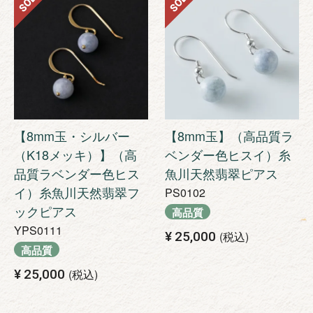
SOLD
SOLD
【8mm玉・シルバー
【8mm玉】（高品質ラ
（K18メッキ）】（高
ベンダー色ヒスイ）糸
品質ラベンダー色ヒス
魚川天然翡翠ピアス
イ）糸魚川天然翡翠フ
PS0102
ックピアス
高品質
YPS0111
¥
25,000
税込
高品質
¥
25,000
税込