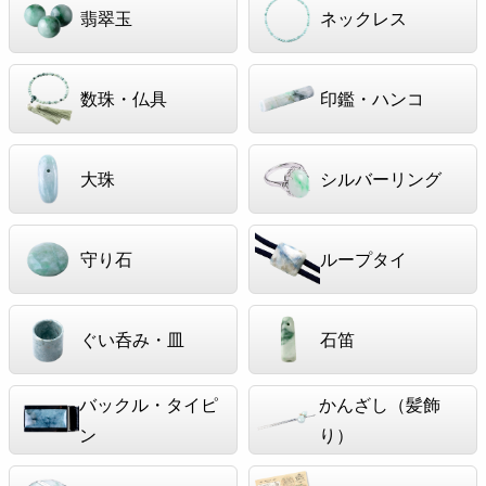
翡翠玉
ネックレス
数珠・仏具
印鑑・ハンコ
大珠
シルバーリング
守り石
ループタイ
ぐい呑み・皿
石笛
バックル・タイピ
かんざし（髪飾
ン
り）