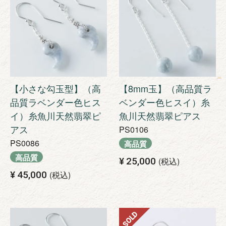
【小さな勾玉型】（高
【8mm玉】（高品質ラ
品質ラベンダー色ヒス
ベンダー色ヒスイ）糸
イ）糸魚川天然翡翠ピ
魚川天然翡翠ピアス
アス
PS0106
PS0086
高品質
高品質
¥
25,000
税込
¥
45,000
税込
SOLD