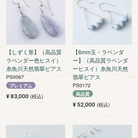
【しずく形】（高品質
【6mm玉・ラベンダ
ラベンダー色ヒスイ）
ー】（高品質ラベンダ
糸魚川天然翡翠ピアス
ーヒスイ）糸魚川天然
翡翠ピアス
PS0067
PS0172
プレミアム
高品質
¥
83,000
税込
¥
52,000
税込