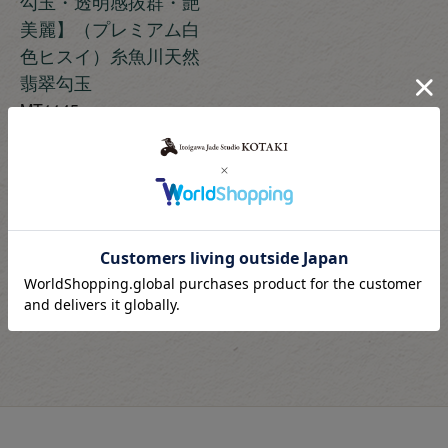
勾玉・透明感抜群・艶
美麗】（プレミアム白
色ヒスイ）糸魚川天然
翡翠勾玉
MT1145
極上プレミアム
¥
950,000
税込
13
1
-
13
件中
件表示