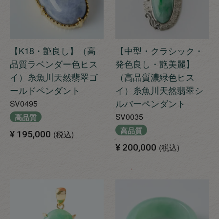
【K18・艶良し】（高
【中型・クラシック・
品質ラベンダー色ヒス
発色良し・艶美麗】
イ）糸魚川天然翡翠ゴ
（高品質濃緑色ヒス
ールドペンダント
イ）糸魚川天然翡翠シ
ルバーペンダント
SV0495
SV0035
高品質
高品質
¥
195,000
税込
¥
200,000
税込