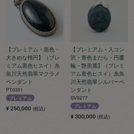
【プレミアム・黒色・
【プレミアム・入コン
大きめな楕円】（プレ
沢・青色まだら・円覆
ミアム黒色ヒスイ）糸
輪・艶美麗】（プレミ
魚川天然翡翠マクラメ
アム青色ヒスイ）糸魚
ペンダント
川天然翡翠シルバーペ
ンダント
PT0351
SV0277
プレミアム
プレミアム
¥
250,000
税込
¥
300,000
税込