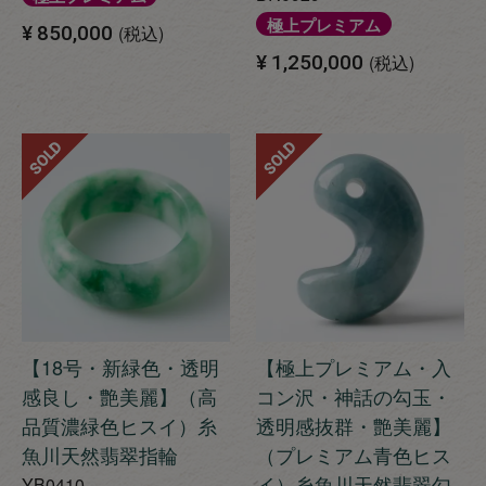
極上プレミアム
¥
850,000
税込
¥
1,250,000
税込
SOLD
SOLD
【18号・新緑色・透明
【極上プレミアム・入
感良し・艶美麗】（高
コン沢・神話の勾玉・
品質濃緑色ヒスイ）糸
透明感抜群・艶美麗】
魚川天然翡翠指輪
（プレミアム青色ヒス
イ）糸魚川天然翡翠勾
YB0410