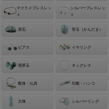
マクラメブレスレッ
シルバーブレスレッ
ト
ト
原石
管玉（かんだま）
ピアス
イヤリング
翡翠玉
ネックレス
数珠・仏具
印鑑・ハンコ
大珠
シルバーリング