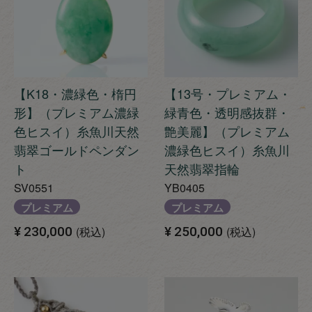
【K18・濃緑色・楕円
【13号・プレミアム・
形】（プレミアム濃緑
緑青色・透明感抜群・
色ヒスイ）糸魚川天然
艶美麗】（プレミアム
翡翠ゴールドペンダン
濃緑色ヒスイ）糸魚川
ト
天然翡翠指輪
SV0551
YB0405
プレミアム
プレミアム
¥
230,000
税込
¥
250,000
税込