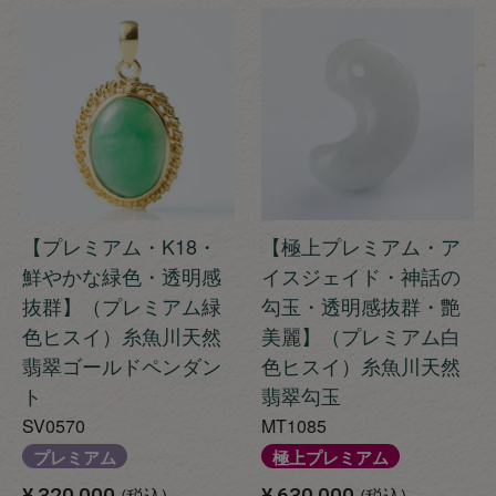
【プレミアム・K18・
【極上プレミアム・ア
鮮やかな緑色・透明感
イスジェイド・神話の
抜群】（プレミアム緑
勾玉・透明感抜群・艶
色ヒスイ）糸魚川天然
美麗】（プレミアム白
翡翠ゴールドペンダン
色ヒスイ）糸魚川天然
ト
翡翠勾玉
SV0570
MT1085
プレミアム
極上プレミアム
¥
320,000
税込
¥
630,000
税込