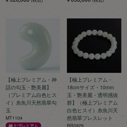
【極上プレミアム・神
【極上プレミアム・
話の勾玉・艶美麗】
18cmサイズ・10mm
（プレミアム白色ヒス
玉・艶美麗・透明感抜
イ）糸魚川天然翡翠勾
群】（極上プレミアム
玉
白色ヒスイ）糸魚川天
然翡翠ブレスレット
MT1104
BR0929
極上プレミアム