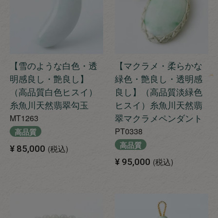
【雪のような白色・透
【マクラメ・柔らかな
明感良し・艶良し】
緑色・艶良し・透明感
（高品質白色ヒスイ）
良し】（高品質淡緑色
糸魚川天然翡翠勾玉
ヒスイ）糸魚川天然翡
翠マクラメペンダント
MT1263
PT0338
高品質
高品質
¥
85,000
税込
¥
95,000
税込