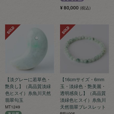
¥
80,000
税込
SOLD
SOLD
【淡グレーに若草色・
【16cmサイズ・6mm
艶良し】（高品質淡緑
玉・淡緑色・艶美麗・
色ヒスイ）糸魚川天然
透明感良し】（高品質
翡翠勾玉
淡緑色ヒスイ）糸魚川
天然翡翠ブレスレット
MT1249
BR1005
高品質