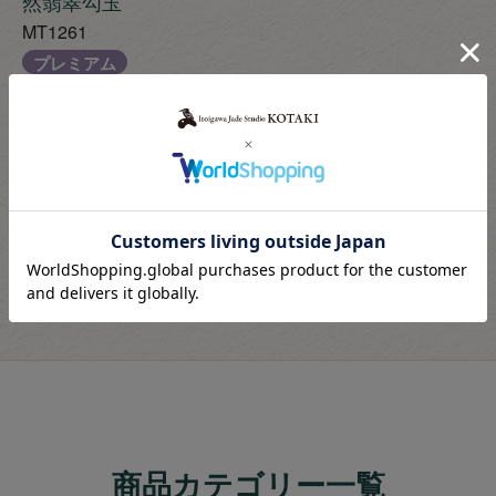
然翡翠勾玉
MT1261
プレミアム
¥
250,000
税込
13
1
-
13
件中
件表示
商品カテゴリー一覧