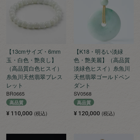
【13cmサイズ・6mm
【K18・明るい淡緑
玉・白色・艶良し】
色・艶美麗】（高品質
（高品質白色ヒスイ）
淡緑色ヒスイ）糸魚川
糸魚川天然翡翠ブレス
天然翡翠ゴールドペン
レット
ダント
BR0665
SV0568
高品質
高品質
¥
110,000
税込
¥
120,000
税込