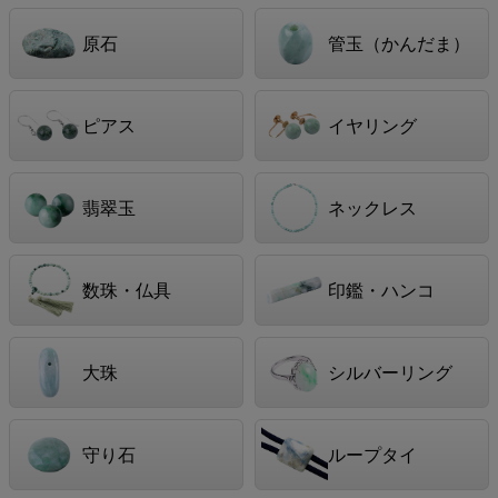
原石
管玉（かんだま）
ピアス
イヤリング
翡翠玉
ネックレス
数珠・仏具
印鑑・ハンコ
大珠
シルバーリング
守り石
ループタイ