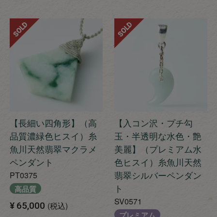
SOLD
SOLD
【長細い四角形】（高
【入コン沢・プチ勾
品質濃緑色ヒスイ）糸
玉・半透明な水色・艶
魚川天然翡翠マクラメ
美麗】（プレミアム水
ペンダント
色ヒスイ）糸魚川天然
翡翠シルバーペンダン
PT0375
ト
高品質
SV0571
¥
65,000
税込
プレミアム