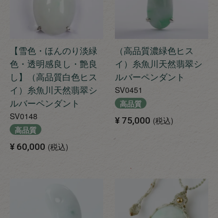
【雪色・ほんのり淡緑
（高品質濃緑色ヒス
色・透明感良し・艶良
イ）糸魚川天然翡翠シ
し】（高品質白色ヒス
ルバーペンダント
イ）糸魚川天然翡翠シ
SV0451
ルバーペンダント
高品質
SV0148
¥
75,000
税込
高品質
¥
60,000
税込