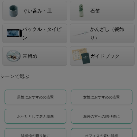
ぐい呑み・皿
石笛
バックル・タイピ
かんざし（髪飾
ン
り）
帯留め
ガイドブック
シーンで選ぶ
男性におすすめの翡翠
女性におすすめの翡翠
お守りとして選ぶ翡翠
海外の方への贈り物に
翡翠婚の贈り物に
オフィスの装い翡翠