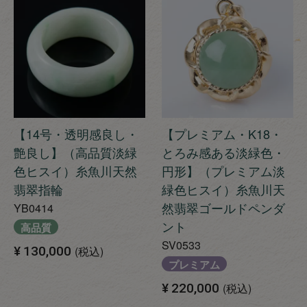
【14号・透明感良し・
【プレミアム・K18・
艶良し】（高品質淡緑
とろみ感ある淡緑色・
色ヒスイ）糸魚川天然
円形】（プレミアム淡
翡翠指輪
緑色ヒスイ）糸魚川天
然翡翠ゴールドペンダ
YB0414
ント
高品質
SV0533
¥
130,000
税込
プレミアム
¥
220,000
税込