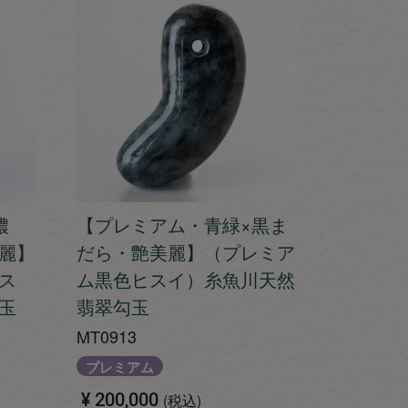
濃
【プレミアム・青緑×黒ま
麗】
だら・艶美麗】（プレミア
ス
ム黒色ヒスイ）糸魚川天然
玉
翡翠勾玉
MT0913
プレミアム
¥
200,000
税込