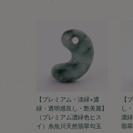
【プレミアム・淡緑×濃
【プ
緑・透明感良し・艶美麗】
し・
（プレミアム濃緑色ヒス
濃緑
イ）糸魚川天然翡翠勾玉
翡翠