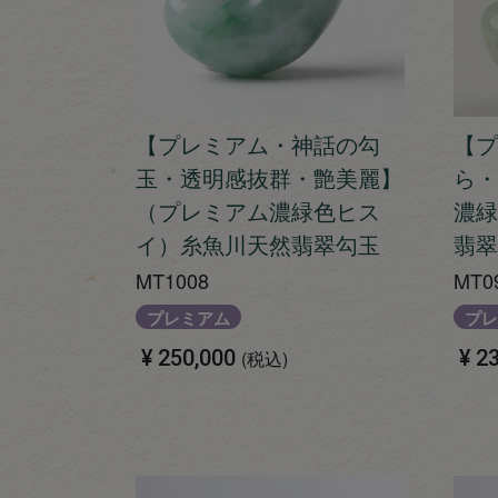
【プレミアム・神話の勾
【プ
玉・透明感抜群・艶美麗】
ら・
（プレミアム濃緑色ヒス
濃緑
イ）糸魚川天然翡翠勾玉
翡翠
MT1008
MT0
プレミアム
プレ
¥
250,000
¥
23
税込