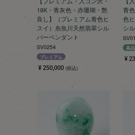
【プレミアム・入コン沢・
【入
18K・青灰色・赤珊瑚・艶
青色
良し】（プレミアム青色ヒ
色ヒ
スイ）糸魚川天然翡翠シル
シル
バーペンダント
SV0
SV0254
高品
プレミアム
¥
23
¥
250,000
税込