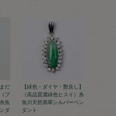
まだ
【緑色・ダイヤ・艶良し】
（プ
（高品質濃緑色ヒスイ）糸
糸魚
魚川天然翡翠シルバーペン
ンダ
ダント