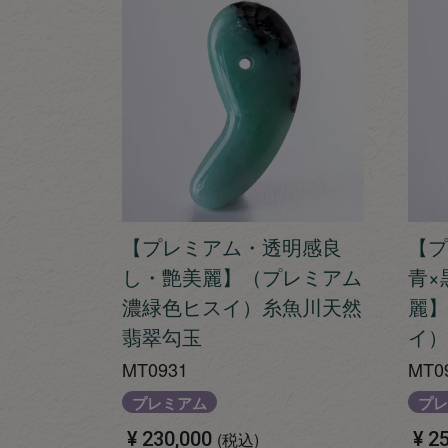
【プレミアム・透明感良
【プ
し・艶美麗】（プレミアム
青×
濃緑色ヒスイ）糸魚川天然
麗】
翡翠勾玉
イ）
MT0931
MT0
プレミアム
プレ
¥
230,000
¥
25
税込