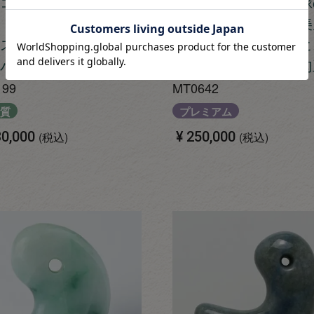
コン沢・とろりとした
【プレミアム・深い緑
・艶良し】（高品質青
き・透明感抜群・艶美
スイ）糸魚川天然翡翠
（プレミアム濃緑色ヒ
バーペンダント
イ）糸魚川天然翡翠勾
199
MT0642
質
プレミアム
0,000
¥
250,000
税込
税込