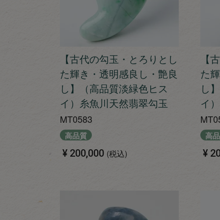
【古代の勾玉・とろりとし
【古
た輝き・透明感良し・艶良
た輝
し】（高品質淡緑色ヒス
し】
イ）糸魚川天然翡翠勾玉
イ）
MT0583
MT0
高品質
高品
¥
200,000
¥
20
税込