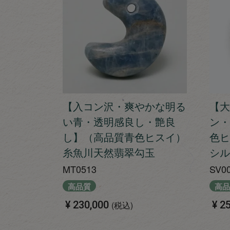
【入コン沢・爽やかな明る
【大
い青・透明感良し・艶良
ン・
し】（高品質青色ヒスイ）
色ヒ
糸魚川天然翡翠勾玉
シル
MT0513
SV0
高品質
高品
¥
230,000
¥
25
税込