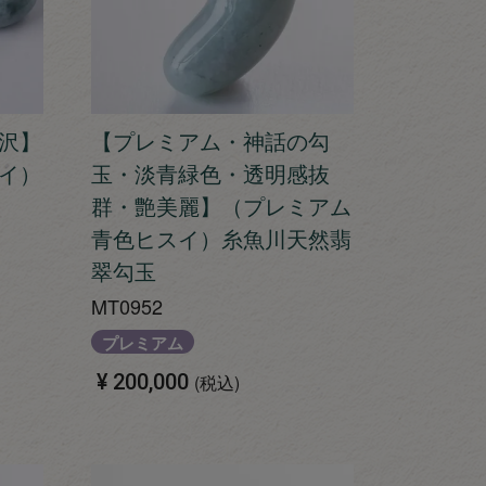
沢】
【プレミアム・神話の勾
イ）
玉・淡青緑色・透明感抜
群・艶美麗】（プレミアム
青色ヒスイ）糸魚川天然翡
翠勾玉
MT0952
プレミアム
¥
200,000
税込