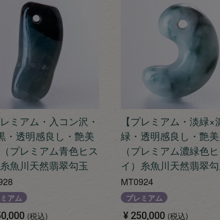
レミアム・入コン沢・
【プレミアム・淡緑×
黒・透明感良し・艶美
緑・透明感良し・艶美
（プレミアム青色ヒス
（プレミアム濃緑色ヒ
糸魚川天然翡翠勾玉
イ）糸魚川天然翡翠勾
928
MT0924
ミアム
プレミアム
0,000
¥
250,000
税込
税込