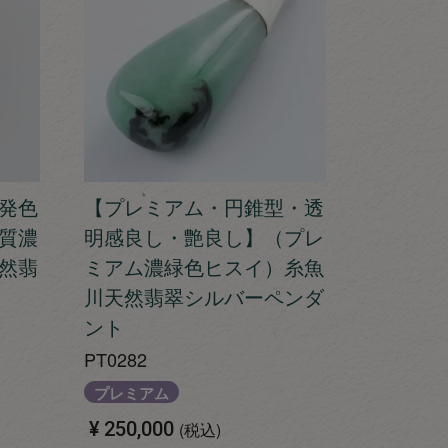
発色
【プレミアム・円錐型・透
質濃
明感良し・艶良し】（プレ
然翡
ミアム濃緑色ヒスイ）糸魚
川天然翡翠シルバーペンダ
ント
PT0282
プレミアム
¥
250,000
税込