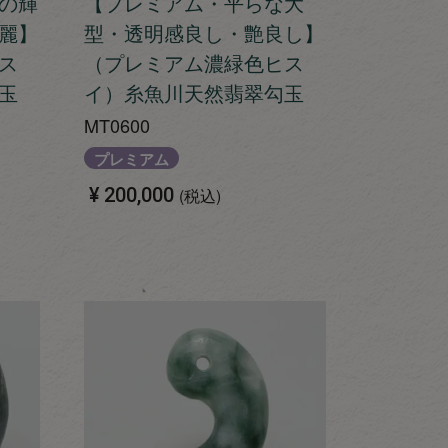
の輝
【プレミアム・平らな大
麗】
型・透明感良し・艶良し】
ス
（プレミアム濃緑色ヒス
玉
イ）糸魚川天然翡翠勾玉
MT0600
プレミアム
¥
200,000
税込