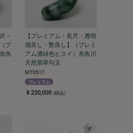
沢・
【プレミアム・長尺・透明
（プ
感良し・艶良し】（プレミ
糸魚
アム濃緑色ヒスイ）糸魚川
天然翡翠勾玉
MT0517
プレミアム
¥
230,000
税込