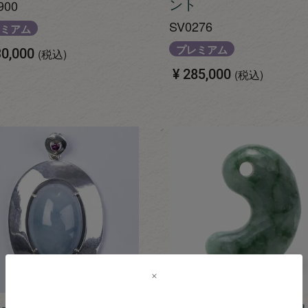
ント
900
SV0276
ミアム
プレミアム
0,000
税込
¥
285,000
税込