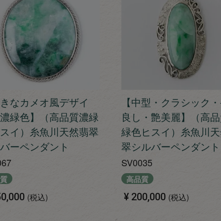
きなカメオ風デザイ
【中型・クラシック・
濃緑色】（高品質濃緑
良し・艶美麗】（高品
スイ）糸魚川天然翡翠
緑色ヒスイ）糸魚川天
バーペンダント
翠シルバーペンダント
067
SV0035
質
高品質
0,000
¥
200,000
税込
税込