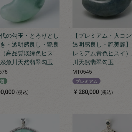
代の勾玉・とろりとし
【プレミアム・入コン
き・透明感良し・艶良
透明感良し・艶美麗】
（高品質淡緑色ヒス
レミアム青色ヒスイ）
糸魚川天然翡翠勾玉
川天然翡翠勾玉
578
MT0545
質
プレミアム
0,000
¥
280,000
税込
税込