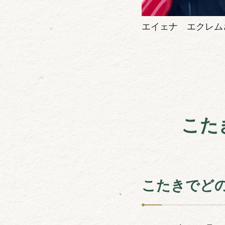
エイェナ エクレムさん
こた
こたきでど