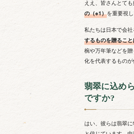
ええ、皆さんとても
を重要視し
の（※1）
私たちは日本で会社
するものを贈ること
椀や万年筆などを贈
化を代表するものが
翡翠に込め
ですか?
はい、彼らは翡翠に
と信じています。中