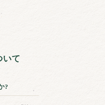
ついて
か?