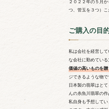
２０２２年の５月か
つ、管玉を３つ）こ
ご購入の目
私は会社を経営して
な会社に勤めている
価値の高いものを贈
ジできるような物で
日本製の翡翠はとて
んの糸魚川翡翠の作
私自身も予想してい