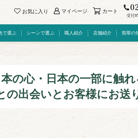
カート
マイページ
お気に入り
色で選ぶ
シーンで選ぶ
職人紹介
店舗紹介
翡翠の
日本の心・日本の一部に触れ
との出会いとお客様にお送