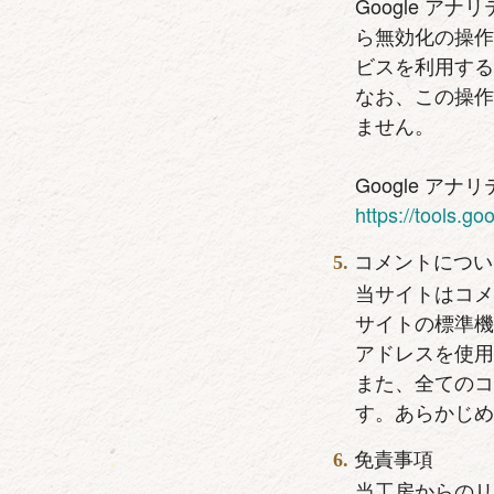
Google 
ら無効化の操作
ビスを利用す
なお、この操
ません。
Google ア
https://tools.g
コメントについ
当サイトはコメ
サイトの標準機
アドレスを使
また、全ての
す。あらかじ
免責事項
当工房からの