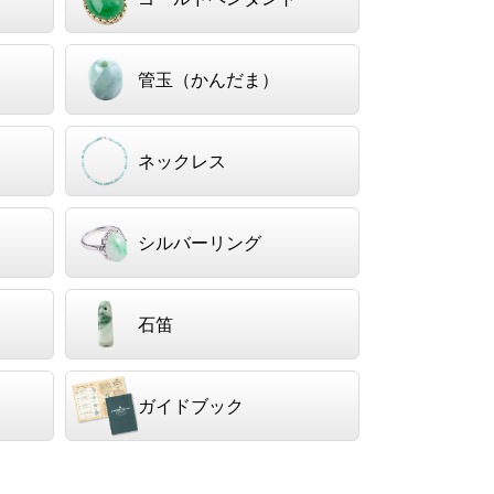
管玉（かんだま）
ネックレス
シルバーリング
石笛
ガイドブック