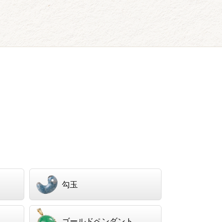
）
勾玉
ゴールドペンダント