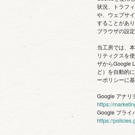
状況、トラフ
や、ウェブサ
することがあ
ブラウザの設定
当工房では、本ウ
リティクスを
ザからGoogl
ど）を自動的に
ーポリシーに
Google ア
https://marketi
Google プ
https://policie