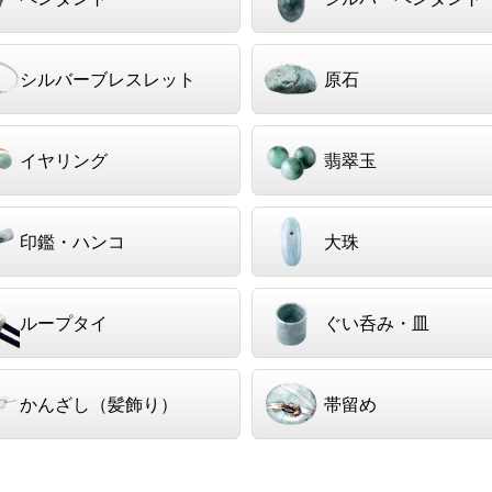
シルバーブレスレット
原石
イヤリング
翡翠玉
印鑑・ハンコ
大珠
ループタイ
ぐい呑み・皿
かんざし（髪飾り）
帯留め