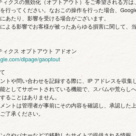
アナリティクスの無効化（オプトアウト）をご希望される方
を行ってください。なおこの操作を行った場合、Google
るにあたり、影響を受ける場合がございます。
作による影響でお客様が被ったあらゆる損害に関して、
ナリティクス オプトアウト アドオン
oogle.com/dlpage/gaoptout
て
ントや問い合わせを記録する際に、IP アドレスを収集
能としてサポートされている機能で、スパムや荒らしへ
用することはありません。
コメントは管理者が事前にその内容を確認し、承認した
めご了承ください。
リンクやバナーなどで移動したサイトで提供される情報