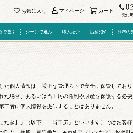
カート
マイページ
お気に入り
色で選ぶ
シーンで選ぶ
職人紹介
店舗紹介
翡翠の
した個人情報は、厳正な管理の下で安全に保管しており
れた場合、あるいは当工房の権利や財産を保護する必要
第三者に個人情報を提供することはありません。
こたき】」（以下、「当工房」といいます）ではお客様
の氏名、住所、電話番号、e-mailアドレスなど、お取