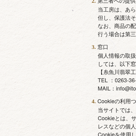
第三者への提供
当工房は、あ
但し、保護法
なお、商品の
行う場合は第
窓口
個人情報の取
しては、以下
【糸魚川翡翠
TEL ：0263-36
MAIL：info@itoi
Cookieの利用
当サイトでは、
Cookieと
レスなどの個
Cookieを