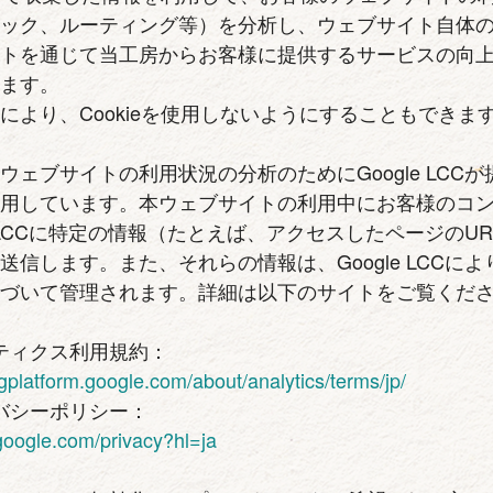
ィック、ルーティング等）を分析し、ウェブサイト自体
イトを通じて当工房からお客様に提供するサービスの向
ります。
により、Cookieを使用しないようにすることもできま
ェブサイトの利用状況の分析のためにGoogle LCCが提供
使用しています。本ウェブサイトの利用中にお客様のコ
e LCCに特定の情報（たとえば、アクセスしたページのUR
送信します。また、それらの情報は、Google LCCに
基づいて管理されます。詳細は以下のサイトをご覧くだ
ナリティクス利用規約：
ngplatform.google.com/about/analytics/terms/jp/
ライバシーポリシー：
s.google.com/privacy?hl=ja