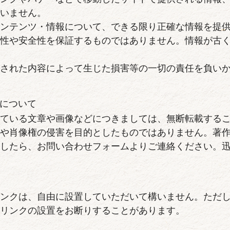
負いません。
コンテンツ・情報について、できる限り正確な情報を提
確性や安全性を保証するものではありません。情報が古
載された内容によって生じた損害等の一切の責任を負い
について
している文章や画像などにつきましては、無断転載する
権や肖像権の侵害を目的としたものではありません。著
ましたら、お問い合わせフォームよりご連絡ください。
リンクは、自由に設置していただいて構いません。ただ
はリンクの設置をお断りすることがあります。