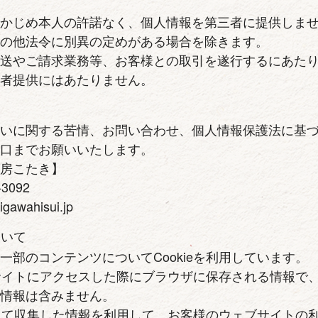
らかじめ本人の許諾なく、個人情報を第三者に提供しま
その他法令に別異の定めがある場合を除きます。
配送やご請求業務等、お客様との取引を遂行するにあた
三者提供にはあたりません。
扱いに関する苦情、お問い合わせ、個人情報保護法に基
窓口までお願いいたします。
工房こたき】
-3092
gawahisui.jp
ついて
一部のコンテンツについてCookieを利用しています。
は、サイトにアクセスした際にブラウザに保存される情報で
人情報は含みません。
使用して収集した情報を利用して、お客様のウェブサイトの