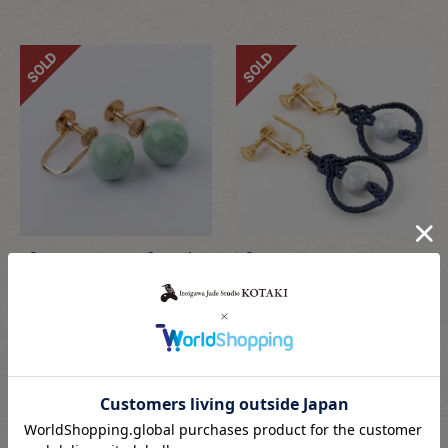
SOLD
SOLD
【8mm玉・18K】（高
【8mm玉・マクラメイ
品質濃緑色ヒスイ）糸
ヤリング】（ラベンダ
魚川天然翡翠イヤリン
ー色ヒスイ）糸魚川天
グ
然翡翠マクラメイヤリ
ング
PS0065
YAC0029
高品質
高品質
¥
60,000
税込