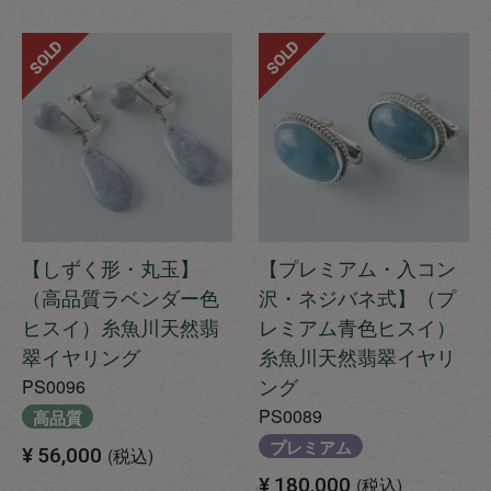
SOLD
SOLD
【しずく形・丸玉】
【プレミアム・入コン
（高品質ラベンダー色
沢・ネジバネ式】（プ
ヒスイ）糸魚川天然翡
レミアム青色ヒスイ）
翠イヤリング
糸魚川天然翡翠イヤリ
ング
PS0096
PS0089
高品質
プレミアム
¥
56,000
税込
¥
180,000
税込