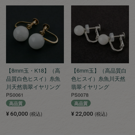
【8mm玉・K18】（高
【6mm玉】（高品質白
品質白色ヒスイ）糸魚
色ヒスイ）糸魚川天然
川天然翡翠イヤリング
翡翠イヤリング
PS0061
PS0078
高品質
高品質
¥
60,000
税込
¥
22,000
税込