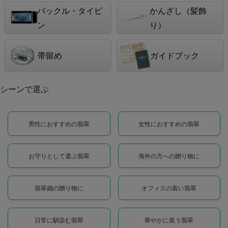
バックル・タイピ
かんざし（髪飾
ン
り）
帯留め
ガイドブック
シーンで選ぶ
男性におすすめの翡翠
女性におすすめの翡翠
お守りとして選ぶ翡翠
海外の方への贈り物に
翡翠婚の贈り物に
オフィスの装い翡翠
日常に馴染む翡翠
華やかに装う翡翠