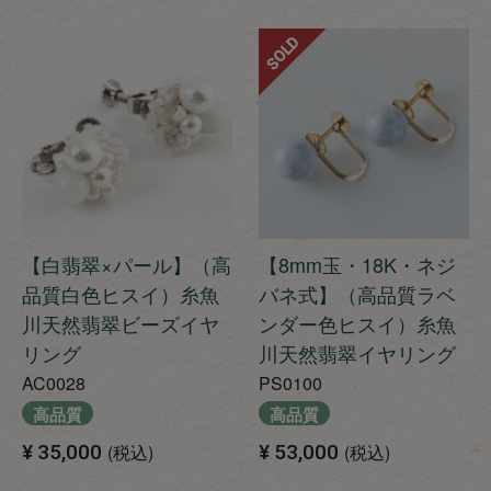
SOLD
【白翡翠×パール】（高
【8mm玉・18K・ネジ
品質白色ヒスイ）糸魚
バネ式】（高品質ラベ
川天然翡翠ビーズイヤ
ンダー色ヒスイ）糸魚
リング
川天然翡翠イヤリング
AC0028
PS0100
高品質
高品質
¥
35,000
税込
¥
53,000
税込