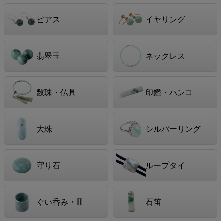
ピアス
イヤリング
翡翠玉
ネックレス
数珠・仏具
印鑑・ハンコ
大珠
シルバーリング
守り石
ループタイ
ぐい呑み・皿
石笛