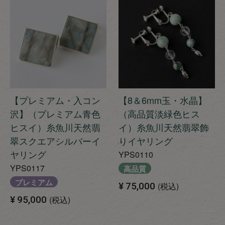
【プレミアム・入コン
【8＆6mm玉・水晶】
沢】（プレミアム青色
（高品質淡緑色ヒス
ヒスイ）糸魚川天然翡
イ）糸魚川天然翡翠飾
翠スクエアシルバーイ
りイヤリング
ヤリング
YPS0110
YPS0117
高品質
プレミアム
¥
75,000
税込
¥
95,000
税込