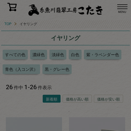
MENU
TOP
イヤリング
イヤリング
すべての色
濃緑色
淡緑色
白色
紫・ラベンダー色
青色（入コン沢）
黒・グレー色
26
1
-
26
件中
件表示
新着順
価格が高い順
価格が安い順