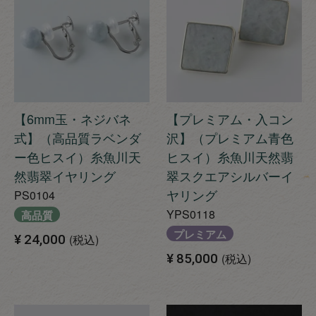
【6mm玉・ネジバネ
【プレミアム・入コン
式】（高品質ラベンダ
沢】（プレミアム青色
ー色ヒスイ）糸魚川天
ヒスイ）糸魚川天然翡
然翡翠イヤリング
翠スクエアシルバーイ
ヤリング
PS0104
YPS0118
高品質
プレミアム
¥
24,000
税込
¥
85,000
税込