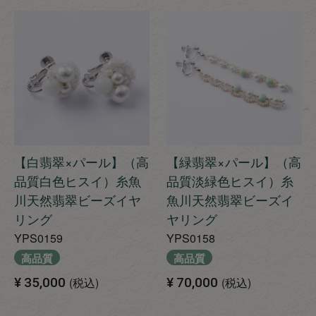
【白翡翠×パール】（高
【緑翡翠×パール】（高
品質白色ヒスイ）糸魚
品質淡緑色ヒスイ）糸
川天然翡翠ビーズイヤ
魚川天然翡翠ビーズイ
リング
ヤリング
YPS0159
YPS0158
高品質
高品質
¥
35,000
税込
¥
70,000
税込