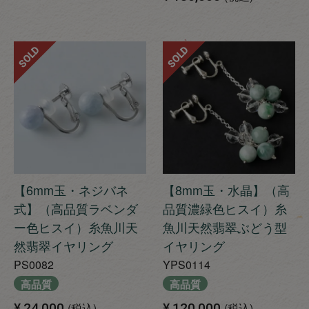
SOLD
SOLD
【6mm玉・ネジバネ
【8mm玉・水晶】（高
式】（高品質ラベンダ
品質濃緑色ヒスイ）糸
ー色ヒスイ）糸魚川天
魚川天然翡翠ぶどう型
然翡翠イヤリング
イヤリング
PS0082
YPS0114
高品質
高品質
¥
24,000
税込
¥
120,000
税込