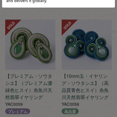
¥
35,000
税込
SOLD
SOLD
【プレミアム・ソウタ
【10mm玉・イヤリン
シエ】（プレミアム濃
グ・ソウタシエ】（高
緑色ヒスイ）糸魚川天
品質青色ヒスイ）糸魚
然翡翠イヤリング
川天然翡翠イヤリング
YAC0059
YAC0058
プレミアム
高品質