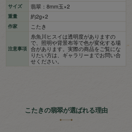
翡翠：8mm玉×2
サイズ
約2g×2
重量
こたき
作家
糸魚川ヒスイは透明度がありますの
で、照明や背景布等で色が変化する場
合があります。実際の商品をご覧にな
注意事項
りたい方は、ギャラリーまでお問い合
せください。
こたきの翡翠が選ばれる理由