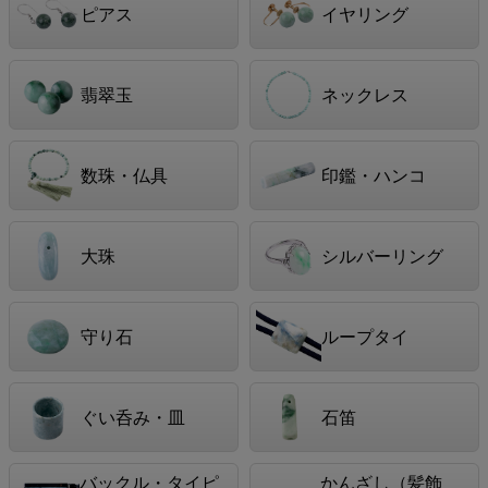
ピアス
イヤリング
翡翠玉
ネックレス
数珠・仏具
印鑑・ハンコ
大珠
シルバーリング
守り石
ループタイ
ぐい呑み・皿
石笛
バックル・タイピ
かんざし（髪飾