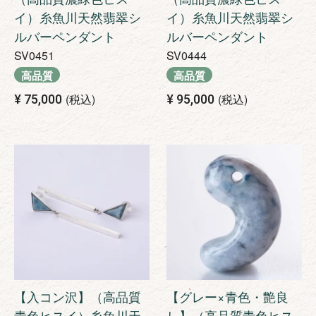
イ）糸魚川天然翡翠シ
イ）糸魚川天然翡翠シ
ルバーペンダント
ルバーペンダント
SV0451
SV0444
高品質
高品質
税込
税込
¥
75,000
¥
95,000
【入コン沢】（高品質
【グレー×青色・艶良
青色ヒスイ）糸魚川天
し】（高品質青色ヒス