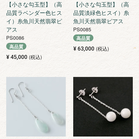
【小さな勾玉型】（高
【小さな勾玉型】（高
品質ラベンダー色ヒス
品質淡緑色ヒスイ）糸
イ）糸魚川天然翡翠ピ
魚川天然翡翠ピアス
アス
PS0085
PS0086
高品質
高品質
税込
¥
63,000
税込
¥
45,000