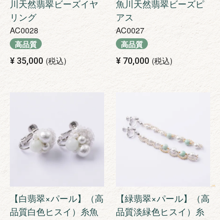
川天然翡翠ビーズイヤ
魚川天然翡翠ビーズピ
リング
アス
AC0028
AC0027
高品質
高品質
税込
税込
¥
35,000
¥
70,000
【白翡翠×パール】（高
【緑翡翠×パール】（高
品質白色ヒスイ）糸魚
品質淡緑色ヒスイ）糸