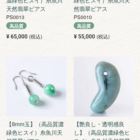
濃緑色ヒスイ）糸魚川
緑色ヒスイ）糸魚川天
天然翡翠ピアス
然翡翠ピアス
PS0013
PS0010
高品質
高品質
税込
税込
¥
65,000
¥
55,000
【8mm玉】（高品質濃
【艶良し・透明感良
緑色ヒスイ）糸魚川天
し】（高品質濃緑色ヒ