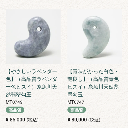
【やさしいラベンダー
【青味がかった白色・
色】（高品質ラベンダ
艶良し】（高品質青色
ー色ヒスイ）糸魚川天
ヒスイ）糸魚川天然翡
然翡翠勾玉
翠勾玉
MT0749
MT0747
高品質
高品質
税込
税込
¥
85,000
¥
80,000