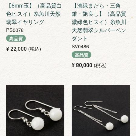
【6mm玉】（高品質白
【濃緑まだら・三角
色ヒスイ）糸魚川天然
錐・艶良し】（高品質
翡翠イヤリング
濃緑色ヒスイ）糸魚川
天然翡翠シルバーペン
PS0078
ダント
高品質
SV0486
税込
¥
22,000
高品質
税込
¥
80,000