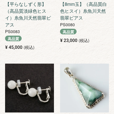
【平らなしずく形】
【8mm玉】（高品質白
（高品質淡緑色ヒス
色ヒスイ）糸魚川天然
イ）糸魚川天然翡翠ピ
翡翠ピアス
アス
PS0080
PS0083
高品質
高品質
税込
¥
23,000
税込
¥
45,000