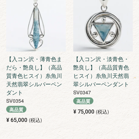
【入コン沢・薄青色ま
【入コン沢・淡青色・
だら・艶良し】（高品
艶良し】（高品質青色
質青色ヒスイ）糸魚川
ヒスイ）糸魚川天然翡
天然翡翠シルバーペン
翠シルバーペンダント
ダント
SV0347
SV0354
高品質
高品質
税込
¥
75,000
税込
¥
65,000