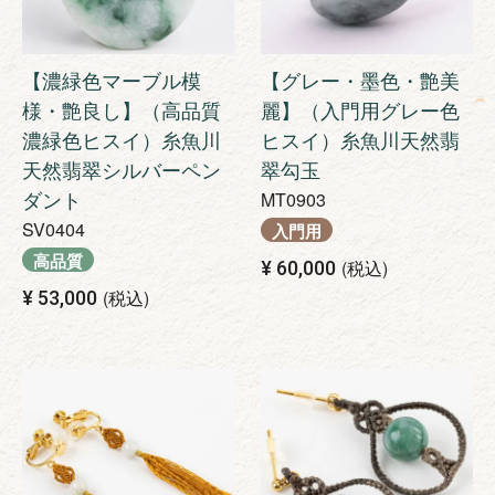
【濃緑色マーブル模
【グレー・墨色・艶美
様・艶良し】（高品質
麗】（入門用グレー色
濃緑色ヒスイ）糸魚川
ヒスイ）糸魚川天然翡
天然翡翠シルバーペン
翠勾玉
ダント
MT0903
SV0404
入門用
高品質
税込
¥
60,000
税込
¥
53,000