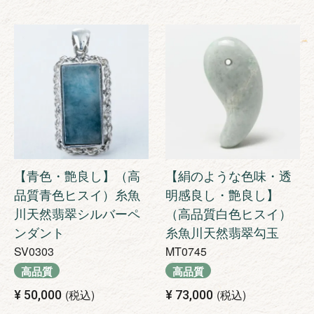
【青色・艶良し】（高
【絹のような色味・透
品質青色ヒスイ）糸魚
明感良し・艶良し】
川天然翡翠シルバーペ
（高品質白色ヒスイ）
ンダント
糸魚川天然翡翠勾玉
SV0303
MT0745
高品質
高品質
税込
税込
¥
50,000
¥
73,000