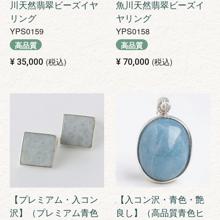
川天然翡翠ビーズイヤ
魚川天然翡翠ビーズイ
リング
ヤリング
YPS0159
YPS0158
高品質
高品質
税込
税込
¥
35,000
¥
70,000
【プレミアム・入コン
【入コン沢・青色・艶
沢】（プレミアム青色
良し】（高品質青色ヒ