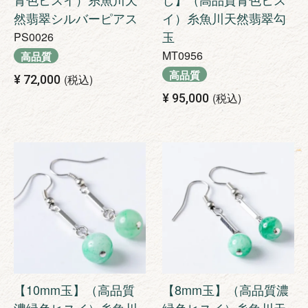
然翡翠シルバーピアス
イ）糸魚川天然翡翠勾
玉
PS0026
MT0956
高品質
高品質
税込
¥
72,000
税込
¥
95,000
【10mm玉】（高品質
【8mm玉】（高品質濃