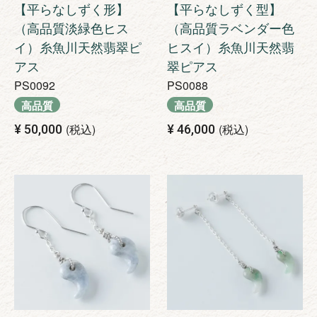
【平らなしずく形】
【平らなしずく型】
（高品質淡緑色ヒス
（高品質ラベンダー色
イ）糸魚川天然翡翠ピ
ヒスイ）糸魚川天然翡
アス
翠ピアス
PS0092
PS0088
高品質
高品質
税込
税込
¥
50,000
¥
46,000