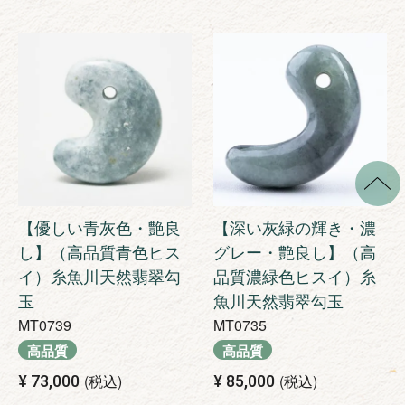
【優しい青灰色・艶良
【深い灰緑の輝き・濃
し】（高品質青色ヒス
グレー・艶良し】（高
イ）糸魚川天然翡翠勾
品質濃緑色ヒスイ）糸
玉
魚川天然翡翠勾玉
MT0739
MT0735
高品質
高品質
税込
税込
¥
73,000
¥
85,000