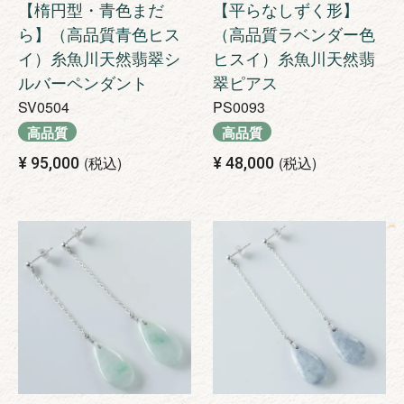
【楕円型・青色まだ
【平らなしずく形】
ら】（高品質青色ヒス
（高品質ラベンダー色
イ）糸魚川天然翡翠シ
ヒスイ）糸魚川天然翡
ルバーペンダント
翠ピアス
SV0504
PS0093
高品質
高品質
税込
税込
¥
95,000
¥
48,000