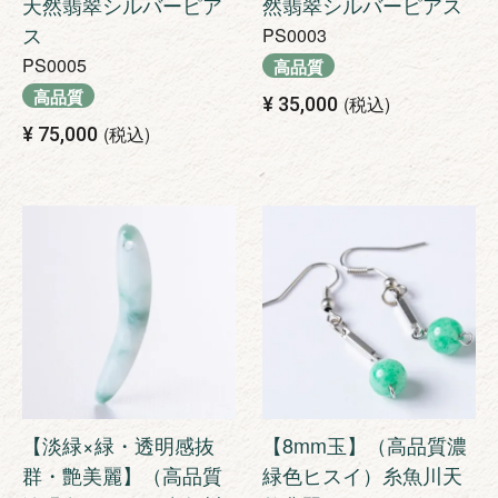
天然翡翠シルバーピア
然翡翠シルバーピアス
ス
PS0003
PS0005
高品質
高品質
税込
¥
35,000
税込
¥
75,000
【淡緑×緑・透明感抜
【8mm玉】（高品質濃
群・艶美麗】（高品質
緑色ヒスイ）糸魚川天