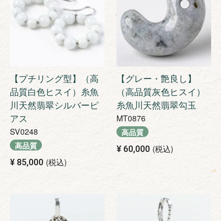
【プチリング型】（高
【グレー・艶良し】
品質白色ヒスイ）糸魚
（高品質灰色ヒスイ）
川天然翡翠シルバーピ
糸魚川天然翡翠勾玉
アス
MT0876
SV0248
高品質
高品質
税込
¥
60,000
税込
¥
85,000