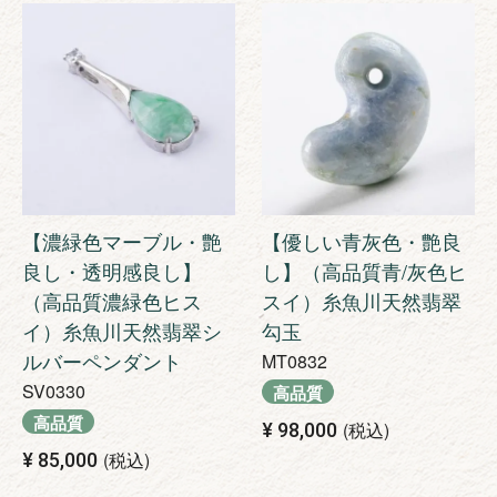
【濃緑色マーブル・艶
【優しい青灰色・艶良
良し・透明感良し】
し】（高品質青/灰色ヒ
（高品質濃緑色ヒス
スイ）糸魚川天然翡翠
イ）糸魚川天然翡翠シ
勾玉
ルバーペンダント
MT0832
SV0330
高品質
高品質
税込
¥
98,000
税込
¥
85,000