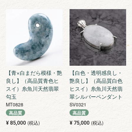
【青×白まだら模様・艶
【白色・透明感良し・
良し】（高品質青色ヒ
艶良し】（高品質白色
スイ）糸魚川天然翡翠
ヒスイ）糸魚川天然翡
勾玉
翠シルバーペンダント
MT0828
SV0321
高品質
高品質
税込
税込
¥
85,000
¥
75,000