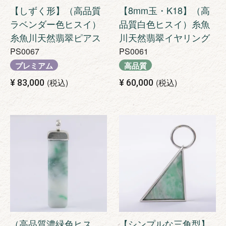
【しずく形】（高品質
【8mm玉・K18】（高
ラベンダー色ヒスイ）
品質白色ヒスイ）糸魚
糸魚川天然翡翠ピアス
川天然翡翠イヤリング
PS0067
PS0061
プレミアム
高品質
税込
税込
¥
83,000
¥
60,000
（高品質濃緑色ヒス
【シンプルな三角型】