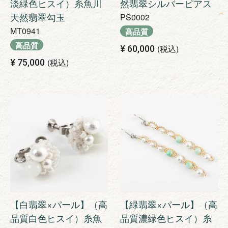
淡緑色ヒスイ）糸魚川
然翡翠シルバーピアス
天然翡翠勾玉
PS0002
MT0941
高品質
高品質
税込
¥
60,000
税込
¥
75,000
【白翡翠×パール】（高
【緑翡翠×パール】（高
品質白色ヒスイ）糸魚
品質濃緑色ヒスイ）糸