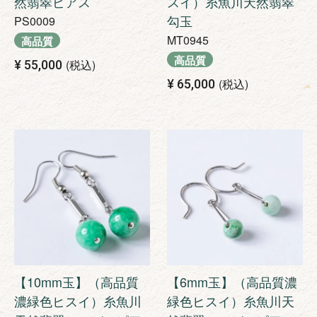
然翡翠ピアス
スイ）糸魚川天然翡翠
勾玉
PS0009
MT0945
高品質
高品質
税込
¥
55,000
税込
¥
65,000
【10mm玉】（高品質
【6mm玉】（高品質濃
濃緑色ヒスイ）糸魚川
緑色ヒスイ）糸魚川天