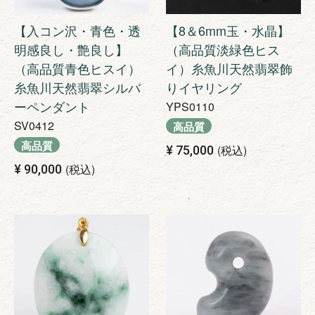
【入コン沢・青色・透
【8＆6mm玉・水晶】
明感良し・艶良し】
（高品質淡緑色ヒス
（高品質青色ヒスイ）
イ）糸魚川天然翡翠飾
糸魚川天然翡翠シルバ
りイヤリング
ーペンダント
YPS0110
SV0412
高品質
高品質
税込
¥
75,000
税込
¥
90,000