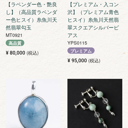
【ラベンダー色・艶良
【プレミアム・入コン
し】（高品質ラベンダ
沢】（プレミアム青色
ー色ヒスイ）糸魚川天
ヒスイ）糸魚川天然翡
然翡翠勾玉
翠スクエアシルバーピ
アス
MT0921
YPS0115
高品質
プレミアム
税込
¥
80,000
税込
¥
95,000