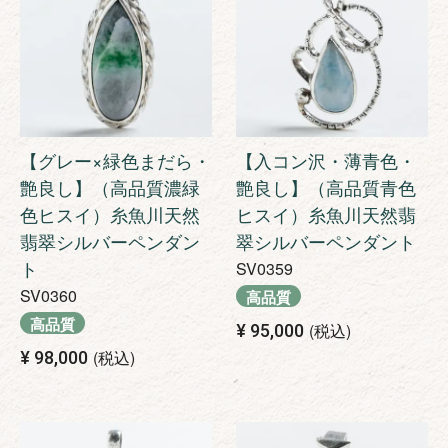
【グレー×緑色まだら・
【入コン沢・薄青色・
艶良し】（高品質濃緑
艶良し】（高品質青色
色ヒスイ）糸魚川天然
ヒスイ）糸魚川天然翡
翡翠シルバーペンダン
翠シルバーペンダント
ト
SV0359
SV0360
高品質
高品質
税込
¥
95,000
税込
¥
98,000