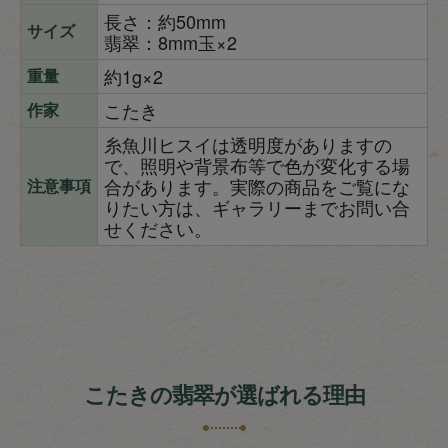
長さ：約50mm
サイズ
翡翠：8mm玉×2
約1g×2
重量
こたき
作家
糸魚川ヒスイは透明度がありますの
で、照明や背景布等で色が変化する場
合があります。実際の商品をご覧にな
注意事項
りたい方は、ギャラリーまでお問い合
せください。
こたきの翡翠が選ばれる理由