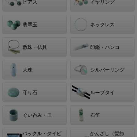
ピアス
イヤリング
翡翠玉
ネックレス
数珠・仏具
印鑑・ハンコ
大珠
シルバーリング
守り石
ループタイ
ぐい呑み・皿
石笛
バックル・タイピ
かんざし（髪飾