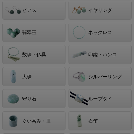
ピアス
イヤリング
翡翠玉
ネックレス
数珠・仏具
印鑑・ハンコ
大珠
シルバーリング
守り石
ループタイ
ぐい呑み・皿
石笛