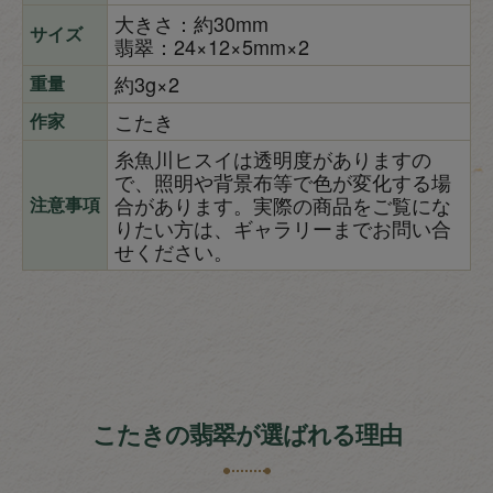
大きさ：約30mm
サイズ
翡翠：24×12×5mm×2
約3g×2
重量
こたき
作家
糸魚川ヒスイは透明度がありますの
で、照明や背景布等で色が変化する場
合があります。実際の商品をご覧にな
注意事項
りたい方は、ギャラリーまでお問い合
せください。
こたきの翡翠が選ばれる理由