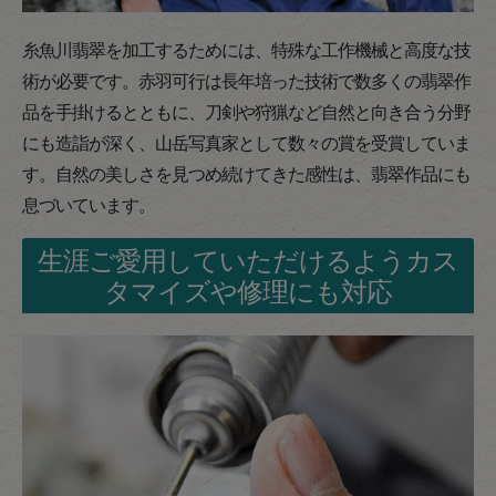
糸魚川翡翠を加工するためには、特殊な工作機械と高度な技
術が必要です。赤羽可行は長年培った技術で数多くの翡翠作
品を手掛けるとともに、刀剣や狩猟など自然と向き合う分野
にも造詣が深く、山岳写真家として数々の賞を受賞していま
す。自然の美しさを見つめ続けてきた感性は、翡翠作品にも
息づいています。
生涯ご愛用していただけるようカス
タマイズや修理にも対応