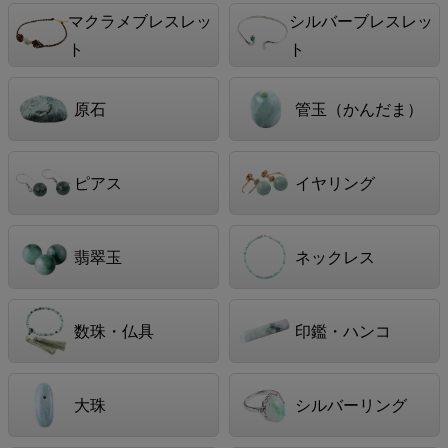
マクラメブレスレッ
シルバーブレスレッ
ト
ト
原石
管玉（かんだま）
ピアス
イヤリング
翡翠玉
ネックレス
数珠・仏具
印鑑・ハンコ
大珠
シルバーリング