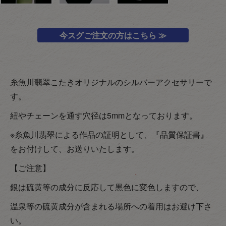
今スグご注文の方はこちら ≫
糸魚川翡翠こたきオリジナルのシルバーアクセサリーで
す。
紐やチェーンを通す穴径は5mmとなっております。
※糸魚川翡翠による作品の証明として、『品質保証書』
をお付けして、お送りいたします。
【ご注意】
銀は硫黄等の成分に反応して黒色に変色しますので、
温泉等の硫黄成分が含まれる場所への着用はお避け下さ
い。