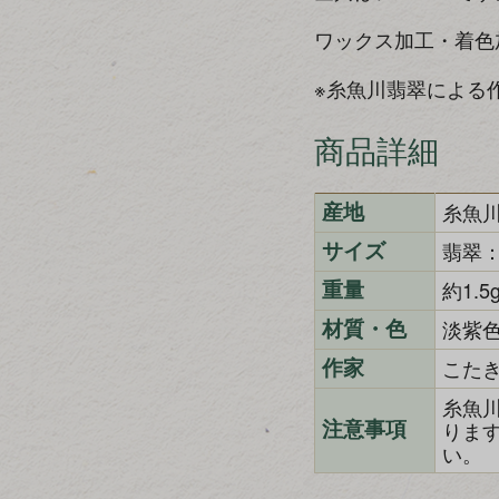
ワックス加工・着色
※糸魚川翡翠による
商品詳細
糸魚
産地
翡翠：
サイズ
約1.5
重量
淡紫
材質・色
こた
作家
糸魚
りま
注意事項
い。