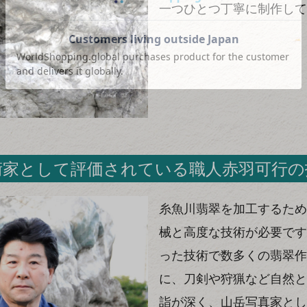
一つひとつ丁寧に制作して
術家として評価されている職人赤羽可行の
糸魚川翡翠を加工するため
械と高度な技術が必要です
った技術で数多くの翡翠作
に、刀剣や狩猟など自然と
詣が深く、山岳写真家とし