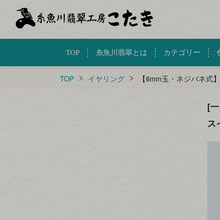
TOP
糸魚川翡翠とは
カテゴリー
TOP
イヤリング
【6mm玉・ネジバネ式
[
ス