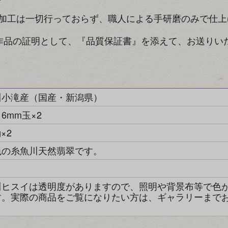
加工は一切行っておらず、職人による手研磨のみで仕上
作品の証明として、『品質保証書』を添えて、お送りい
川小滝産（国産・新潟県）
6mm玉×2
g×2
色の糸魚川天然翡翠です。
き
川ヒスイは透明度がありますので、照明や背景布等で色
す。実際の商品をご覧になりたい方は、ギャラリーまで