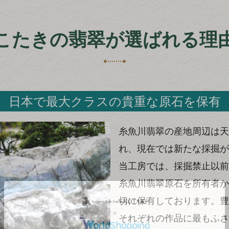
こたきの翡翠が選ばれる理
日本で最大クラスの貴重な原石を保有
糸魚川翡翠の産地周辺は天
れ、現在では新たな採掘が
当工房では、採掘禁止以前
糸魚川翡翠原石を所有者か
切に保有しております。豊
それぞれの作品に最もふさ