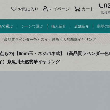
カート
マイページ
お気に入り
色で選ぶ
シーンで選ぶ
職人紹介
店舗紹介
翡翠の
】（高品質ラベンダー色ヒスイ）糸魚川天然翡翠イヤリング
一点もの]【6mm玉・ネジバネ式】（高品質ラベンダー色
イ）糸魚川天然翡翠イヤリング