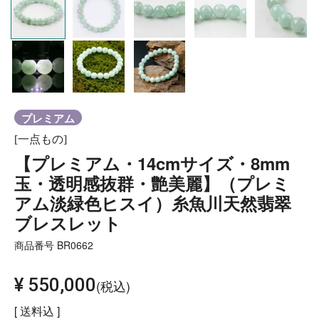
プレミアム
[一点もの]
【プレミアム・14cmサイズ・8mm
玉・透明感抜群・艶美麗】（プレミ
アム淡緑色ヒスイ）糸魚川天然翡翠
ブレスレット
商品番号
BR0662
¥
550,000
税込
送料込