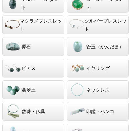
ト
ト
マクラメブレスレッ
シルバーブレスレッ
ト
ト
原石
管玉（かんだま）
ピアス
イヤリング
翡翠玉
ネックレス
数珠・仏具
印鑑・ハンコ