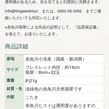
透明感があるため、光を当てると幻想的に光輝きます。
info@itoigawahisui または、0263-36-3092 までご連
絡いただいても対応いたします。
※糸魚川翡翠による作品の証明として、『品質保証書』
を添えて、お送りいたします。
商品詳細
糸魚川小滝産（国産・新潟県）
産地
ブレスレット内径：約14cm
サイズ
翡翠：8mm×22玉
約21g
重量
淡緑色の糸魚川天然翡翠です
材質・色
こたき
作家
糸魚川ヒスイは透明度がありますの