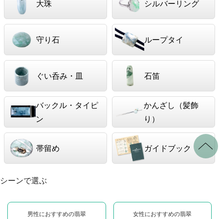
大珠
シルバーリング
守り石
ループタイ
ぐい呑み・皿
石笛
バックル・タイピ
かんざし（髪飾
ン
り）
帯留め
ガイドブック
シーンで選ぶ
男性におすすめの翡翠
女性におすすめの翡翠