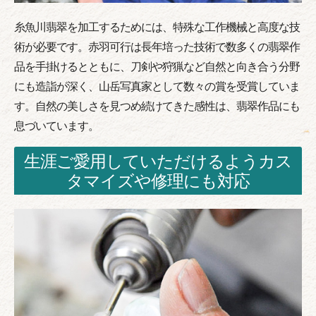
糸魚川翡翠を加工するためには、特殊な工作機械と高度な技
術が必要です。赤羽可行は長年培った技術で数多くの翡翠作
品を手掛けるとともに、刀剣や狩猟など自然と向き合う分野
にも造詣が深く、山岳写真家として数々の賞を受賞していま
す。自然の美しさを見つめ続けてきた感性は、翡翠作品にも
息づいています。
生涯ご愛用していただけるようカス
タマイズや修理にも対応