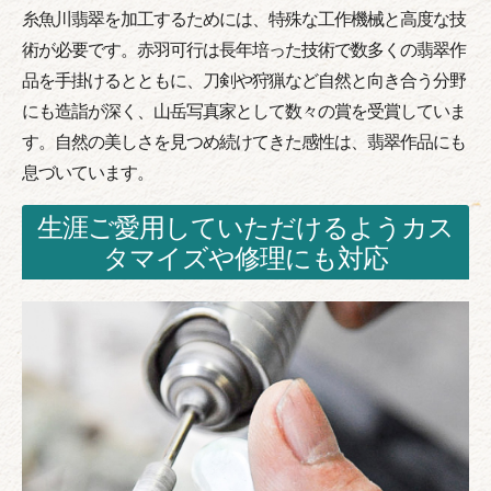
糸魚川翡翠を加工するためには、特殊な工作機械と高度な技
術が必要です。赤羽可行は長年培った技術で数多くの翡翠作
品を手掛けるとともに、刀剣や狩猟など自然と向き合う分野
にも造詣が深く、山岳写真家として数々の賞を受賞していま
す。自然の美しさを見つめ続けてきた感性は、翡翠作品にも
息づいています。
生涯ご愛用していただけるようカス
タマイズや修理にも対応