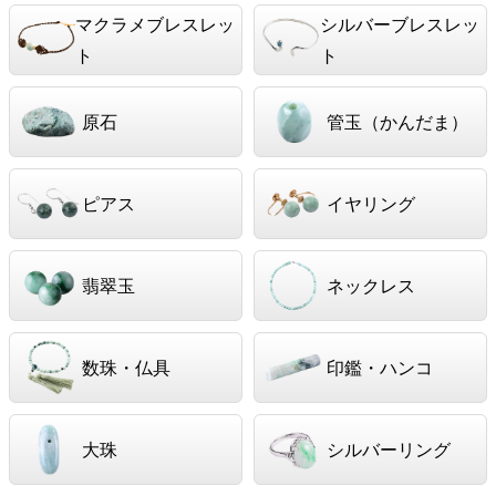
マクラメブレスレッ
シルバーブレスレッ
ト
ト
原石
管玉（かんだま）
ピアス
イヤリング
翡翠玉
ネックレス
数珠・仏具
印鑑・ハンコ
大珠
シルバーリング