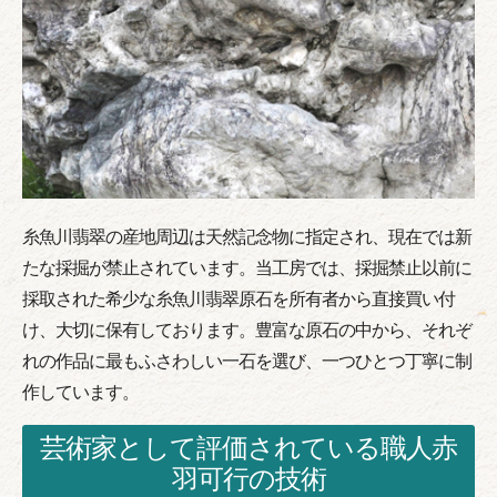
糸魚川翡翠の産地周辺は天然記念物に指定され、現在では新
たな採掘が禁止されています。当工房では、採掘禁止以前に
採取された希少な糸魚川翡翠原石を所有者から直接買い付
け、大切に保有しております。豊富な原石の中から、それぞ
れの作品に最もふさわしい一石を選び、一つひとつ丁寧に制
作しています。
芸術家として評価されている職人赤
羽可行の技術