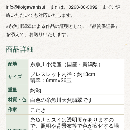
info@itoigawahisui または、0263-36-3092 までご連
絡いただいても対応いたします。
※糸魚川翡翠による作品の証明として、『品質保証書』
を添えて、お送りいたします。
商品詳細
糸魚川小滝産（国産・新潟県）
産地
ブレスレット内径：約13cm
サイズ
翡翠：6mm×26玉
約9g
重量
白色の糸魚川天然翡翠です
材質・色
こたき
作家
糸魚川ヒスイは透明度がありますの
で、照明や背景布等で色が変化する場