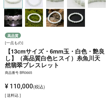
高品質
[一点もの]
【13cmサイズ・6mm玉・白色・艶良
し】（高品質白色ヒスイ）糸魚川天
然翡翠ブレスレット
商品番号
BR0665
¥
110,000
税込
送料込