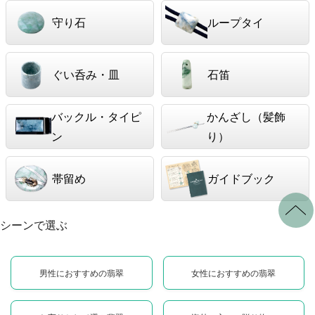
守り石
ループタイ
ぐい呑み・皿
石笛
バックル・タイピ
かんざし（髪飾
ン
り）
帯留め
ガイドブック
シーンで選ぶ
男性におすすめの翡翠
女性におすすめの翡翠