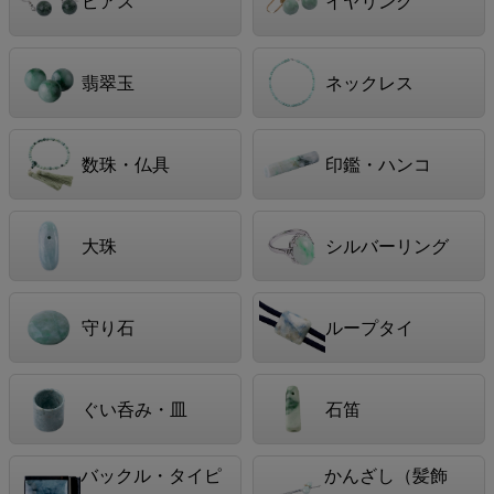
ピアス
イヤリング
翡翠玉
ネックレス
数珠・仏具
印鑑・ハンコ
大珠
シルバーリング
守り石
ループタイ
ぐい呑み・皿
石笛
バックル・タイピ
かんざし（髪飾