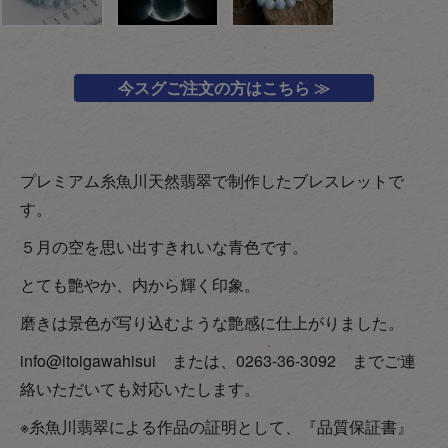
今スグご注文の方はこちら ≫
プレミアム糸魚川天然翡翠で制作したブレスレットで
す。
５月の空を思い出すきれいな青色です。
とても艶やか、内から輝く印象。
磨きは景色が写り込むような艶感に仕上がりました。
info@itoigawahisui または、0263-36-3092 までご連
絡いただいても対応いたします。
※糸魚川翡翠による作品の証明として、『品質保証書』