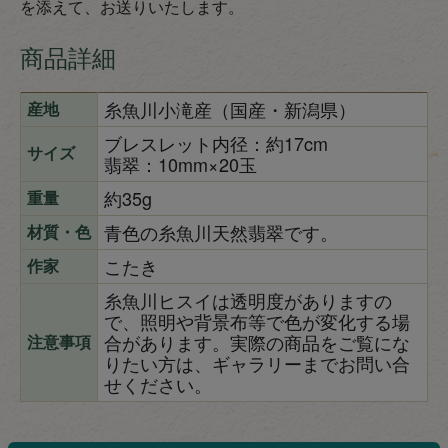
を添えて、お送りいたします。
商品詳細
糸魚川小滝産（国産・新潟県）
産地
ブレスレット内径：約17cm
サイズ
翡翠：10mm×20玉
約35g
重量
青色の糸魚川天然翡翠です。
材質・色
こたき
作家
糸魚川ヒスイは透明度がありますの
で、照明や背景布等で色が変化する場
合があります。実際の商品をご覧にな
注意事項
りたい方は、ギャラリーまでお問い合
せください。