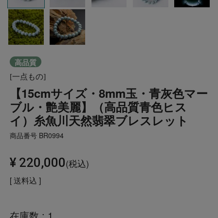
高品質
[一点もの]
【15cmサイズ・8mm玉・青灰色マー
ブル・艶美麗】（高品質青色ヒス
イ）糸魚川天然翡翠ブレスレット
商品番号
BR0994
¥
220,000
税込
送料込
在庫数
1