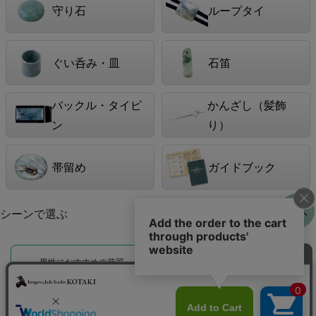
守り石
ループタイ
ぐい呑み・皿
石笛
バックル・タイピ
かんざし（髪飾
ン
り）
帯留め
ガイドブック
シーンで選ぶ
男性におすすめの翡翠
女性におすすめの翡翠
お守りとして選ぶ翡翠
海外の方への贈り物に