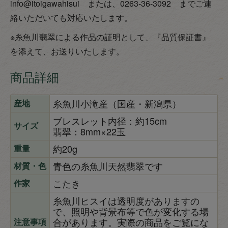
info@itoigawahisui または、0263-36-3092 までご連
絡いただいても対応いたします。
※糸魚川翡翠による作品の証明として、『品質保証書』
を添えて、お送りいたします。
商品詳細
糸魚川小滝産（国産・新潟県）
産地
ブレスレット内径：約15cm
サイズ
翡翠：8mm×22玉
約20g
重量
青色の糸魚川天然翡翠です
材質・色
こたき
作家
糸魚川ヒスイは透明度がありますの
で、照明や背景布等で色が変化する場
合があります。実際の商品をご覧にな
注意事項