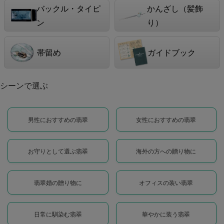
バックル・タイピ
かんざし（髪飾
ン
り）
帯留め
ガイドブック
シーンで選ぶ
男性におすすめの翡翠
女性におすすめの翡翠
お守りとして選ぶ翡翠
海外の方への贈り物に
翡翠婚の贈り物に
オフィスの装い翡翠
日常に馴染む翡翠
華やかに装う翡翠