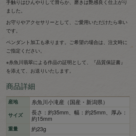
手触りはひんやりして滑らか、磨きは艶感良く仕上がり
ました。
お守りやアクセサリーとして、ご愛用いただけたら幸い
です。
ペンダント加工も承ります。ご希望の場合は、注文時に
ご指定ください。
※糸魚川翡翠による作品の証明として、『品質保証書』
を添えて、お送りいたします。
商品詳細
糸魚川小滝産（国産・新潟県）
産地
長さ：約35mm、幅：約25mm、厚み：
サイズ
約15mm
約23g
重量