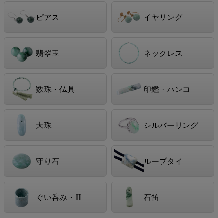
ピアス
イヤリング
翡翠玉
ネックレス
数珠・仏具
印鑑・ハンコ
大珠
シルバーリング
守り石
ループタイ
ぐい呑み・皿
石笛