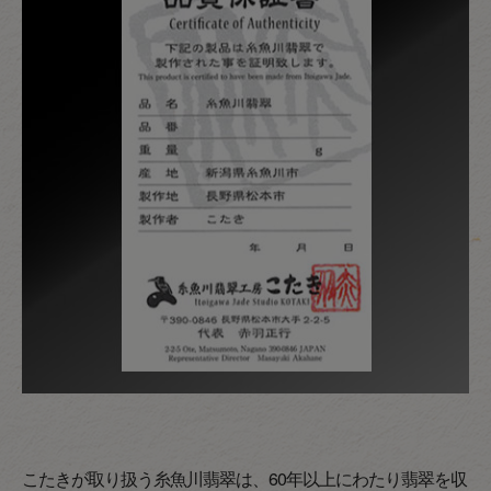
こたきが取り扱う糸魚川翡翠は、60年以上にわたり翡翠を収