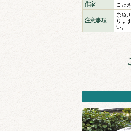
こた
作家
糸魚
りま
注意事項
い。