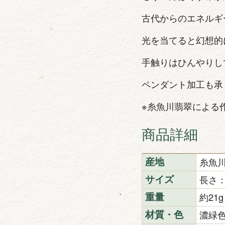
古代からのエネルギ
光を当てると幻想的
手触りはひんやりし
ペンダント加工も承
※糸魚川翡翠による
商品詳細
糸魚
産地
長さ：
サイズ
約21g
重量
濃緑
材質・色