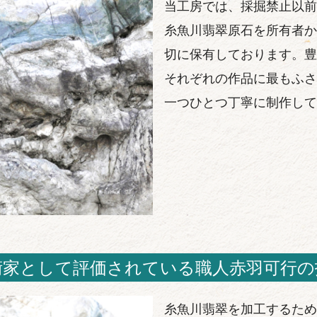
当工房では、採掘禁止以前
糸魚川翡翠原石を所有者か
切に保有しております。豊
それぞれの作品に最もふさ
一つひとつ丁寧に制作して
術家として評価されている職人赤羽可行の
糸魚川翡翠を加工するため