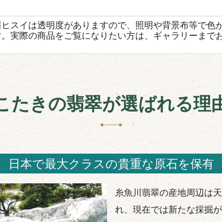
き
川ヒスイは透明度がありますので、照明や背景布等で色
す。実際の商品をご覧になりたい方は、ギャラリーまで
こたきの翡翠が選ばれる理
日本で最大クラスの貴重な原石を保有
糸魚川翡翠の産地周辺は天
れ、現在では新たな採掘が