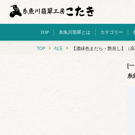
TOP
糸魚川翡翠とは
カテゴリー
TOP
勾玉
【濃緑色まだら・艶良し】（高
[
糸