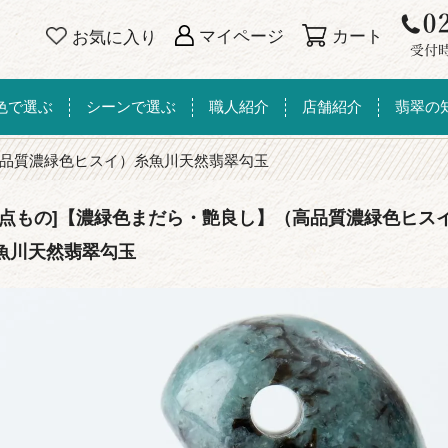
カート
マイページ
お気に入り
色で選ぶ
シーンで選ぶ
職人紹介
店舗紹介
翡翠の
品質濃緑色ヒスイ）糸魚川天然翡翠勾玉
一点もの]【濃緑色まだら・艶良し】（高品質濃緑色ヒス
魚川天然翡翠勾玉