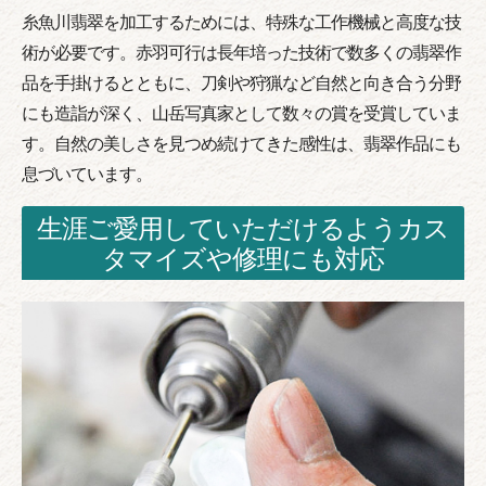
糸魚川翡翠を加工するためには、特殊な工作機械と高度な技
術が必要です。赤羽可行は長年培った技術で数多くの翡翠作
品を手掛けるとともに、刀剣や狩猟など自然と向き合う分野
にも造詣が深く、山岳写真家として数々の賞を受賞していま
す。自然の美しさを見つめ続けてきた感性は、翡翠作品にも
息づいています。
生涯ご愛用していただけるようカス
タマイズや修理にも対応