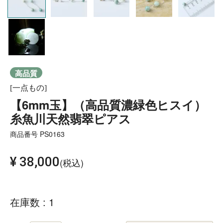
高品質
[一点もの]
【6mm玉】（高品質濃緑色ヒスイ）
糸魚川天然翡翠ピアス
商品番号
PS0163
¥
38,000
税込
在庫数
1