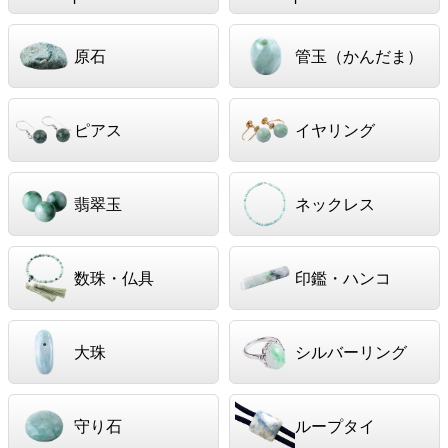
原石
管玉（かんだま）
ピアス
イヤリング
翡翠玉
ネックレス
数珠・仏具
印鑑・ハンコ
大珠
シルバーリング
守り石
ループタイ