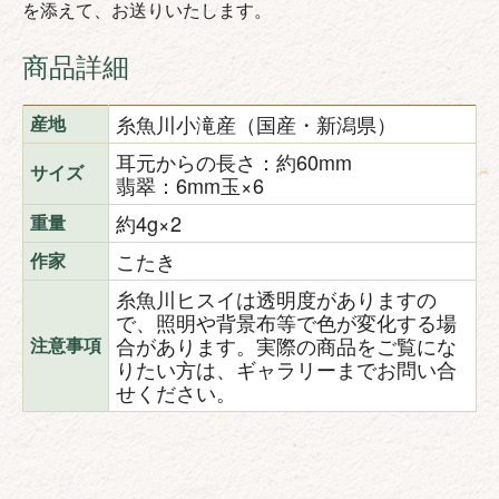
を添えて、お送りいたします。
商品詳細
糸魚川小滝産（国産・新潟県）
産地
耳元からの長さ：約60mm
サイズ
翡翠：6mm玉×6
約4g×2
重量
こたき
作家
糸魚川ヒスイは透明度がありますの
で、照明や背景布等で色が変化する場
合があります。実際の商品をご覧にな
注意事項
りたい方は、ギャラリーまでお問い合
せください。