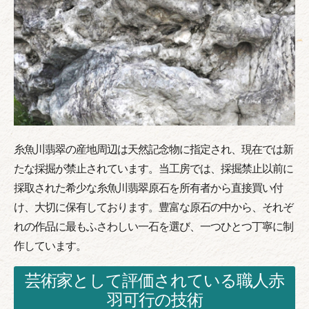
糸魚川翡翠の産地周辺は天然記念物に指定され、現在では新
たな採掘が禁止されています。当工房では、採掘禁止以前に
採取された希少な糸魚川翡翠原石を所有者から直接買い付
け、大切に保有しております。豊富な原石の中から、それぞ
れの作品に最もふさわしい一石を選び、一つひとつ丁寧に制
作しています。
芸術家として評価されている職人赤
羽可行の技術