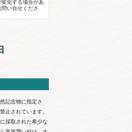
が変化する場合があ
お問い合せくださ
由
然記念物に指定さ
禁止されています。
に採取された希少な
ら直接買い付け、大