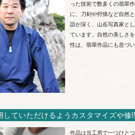
った技術で数多くの翡翠作
に、刀剣や狩猟など自然と
詣が深く、山岳写真家とし
ています。自然の美しさを
性は、翡翠作品にも息づい
用していただけるようカスタマイズや修
作品は当工房で一つひとつ