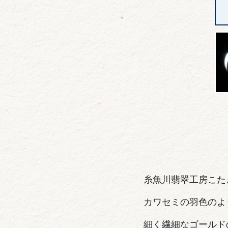
糸魚川翡翠工房こた
カワセミの羽色のよ
細く繊細なゴールド