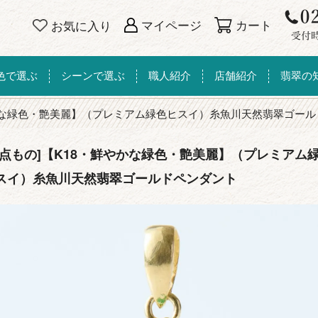
カート
マイページ
お気に入り
色で選ぶ
シーンで選ぶ
職人紹介
店舗紹介
翡翠の
かな緑色・艶美麗】（プレミアム緑色ヒスイ）糸魚川天然翡翠ゴール
一点もの]【K18・鮮やかな緑色・艶美麗】（プレミアム
スイ）糸魚川天然翡翠ゴールドペンダント