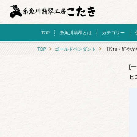
TOP
糸魚川翡翠とは
カテゴリー
TOP
ゴールドペンダント
【K18・鮮や
[
ヒ