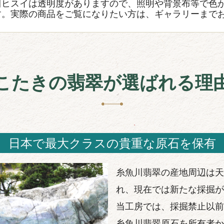
川ヒスイは透明度がありますので、照明や背景布等で色
す。実際の商品をご覧になりたい方は、ギャラリーまで
こたきの翡翠が選ばれる理
日本で最大クラスの貴重な原石を保有
糸魚川翡翠の産地周辺は天
れ、現在では新たな採掘が
当工房では、採掘禁止以前
糸魚川翡翠原石を所有者か