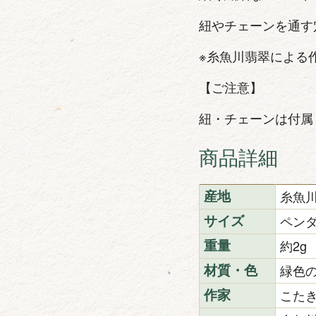
紐やチェーンを通す
※糸魚川翡翠による
【ご注意】
紐・チェーンは付属
商品詳細
糸魚
産地
ペンダ
サイズ
約2g
重量
緑色
材質・色
こた
作家