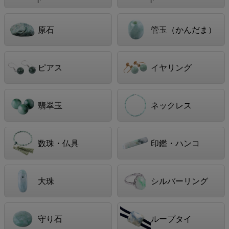
原石
管玉（かんだま）
ピアス
イヤリング
翡翠玉
ネックレス
数珠・仏具
印鑑・ハンコ
大珠
シルバーリング
守り石
ループタイ