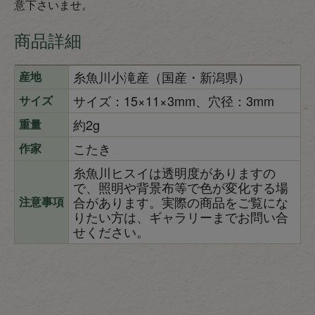
意下さいませ。
商品詳細
糸魚川小滝産（国産・新潟県）
産地
サイズ：15×11×3mm、穴径：3mm
サイズ
約2g
重量
こたき
作家
糸魚川ヒスイは透明度がありますの
で、照明や背景布等で色が変化する場
合があります。実際の商品をご覧にな
注意事項
りたい方は、ギャラリーまでお問い合
せください。