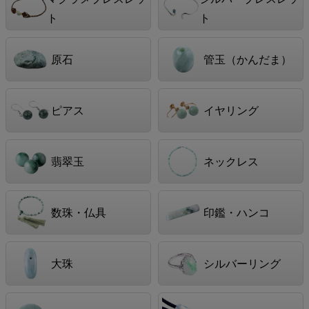
ト
ト
原石
管玉（かんだま）
ピアス
イヤリング
翡翠玉
ネックレス
数珠・仏具
印鑑・ハンコ
大珠
シルバーリング