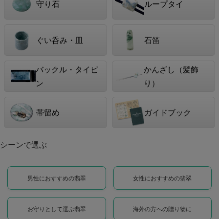
守り石
ループタイ
ぐい呑み・皿
石笛
バックル・タイピ
かんざし（髪飾
ン
り）
帯留め
ガイドブック
シーンで選ぶ
男性におすすめの翡翠
女性におすすめの翡翠
お守りとして選ぶ翡翠
海外の方への贈り物に