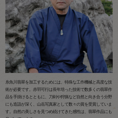
糸魚川翡翠を加工するためには、特殊な工作機械と高度な技
術が必要です。赤羽可行は長年培った技術で数多くの翡翠作
品を手掛けるとともに、刀剣や狩猟など自然と向き合う分野
にも造詣が深く、山岳写真家として数々の賞を受賞していま
す。自然の美しさを見つめ続けてきた感性は、翡翠作品にも