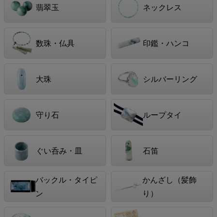
翡翠玉
ネックレス
数珠・仏具
印鑑・ハンコ
大珠
シルバーリング
守り石
ループタイ
ぐい呑み・皿
石笛
バックル・タイピ
かんざし（髪飾
ン
り）