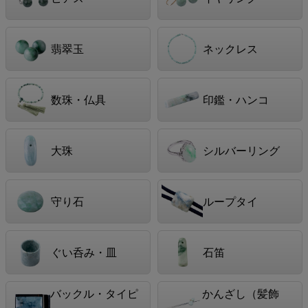
翡翠玉
ネックレス
数珠・仏具
印鑑・ハンコ
大珠
シルバーリング
守り石
ループタイ
ぐい呑み・皿
石笛
バックル・タイピ
かんざし（髪飾