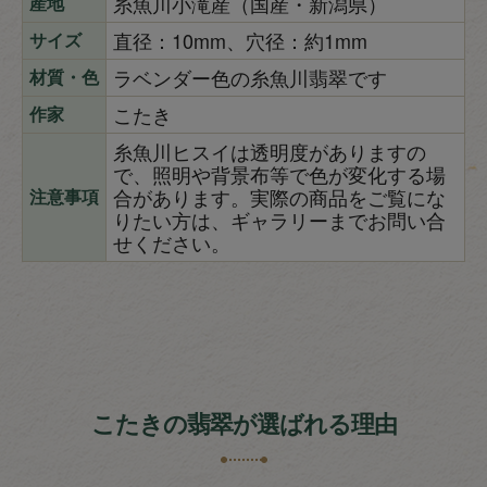
糸魚川小滝産（国産・新潟県）
産地
直径：10mm、穴径：約1mm
サイズ
ラベンダー色の糸魚川翡翠です
材質・色
こたき
作家
糸魚川ヒスイは透明度がありますの
で、照明や背景布等で色が変化する場
合があります。実際の商品をご覧にな
注意事項
りたい方は、ギャラリーまでお問い合
せください。
こたきの翡翠が選ばれる理由