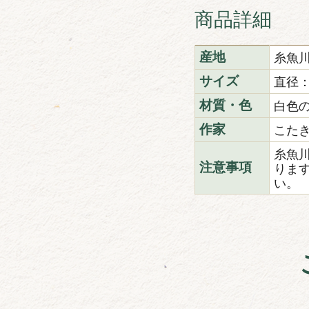
商品詳細
糸魚
産地
直径：
サイズ
白色
材質・色
こた
作家
糸魚
りま
注意事項
い。