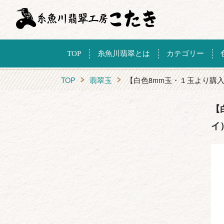
TOP
糸魚川翡翠とは
カテゴリー
TOP
翡翠玉
【白色8mm玉・１玉より購
【
イ