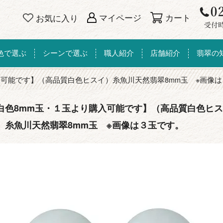
カート
マイページ
お気に入り
色で選ぶ
シーンで選ぶ
職人紹介
店舗紹介
翡翠の
入可能です】（高品質白色ヒスイ）糸魚川天然翡翠8mm玉 ※画像
白色8mm玉・１玉より購入可能です】（高品質白色ヒス
）糸魚川天然翡翠8mm玉 ※画像は３玉です。