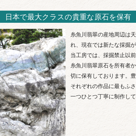
日本で最大クラスの貴重な原石を保有
糸魚川翡翠の産地周辺は天
れ、現在では新たな採掘が
当工房では、採掘禁止以前
糸魚川翡翠原石を所有者か
切に保有しております。豊
それぞれの作品に最もふさ
一つひとつ丁寧に制作して