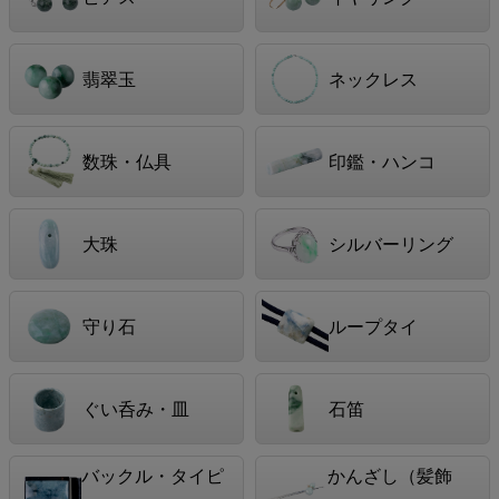
翡翠玉
ネックレス
数珠・仏具
印鑑・ハンコ
大珠
シルバーリング
守り石
ループタイ
ぐい呑み・皿
石笛
バックル・タイピ
かんざし（髪飾