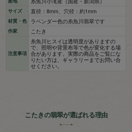
糸魚川小滝産（国産・新潟県）
産地
直径：8mm、穴径：約1mm
サイズ
ラベンダー色の糸魚川翡翠です
材質・色
こたき
作家
糸魚川ヒスイは透明度がありますの
で、照明や背景布等で色が変化する場
合があります。実際の商品をご覧にな
注意事項
りたい方は、ギャラリーまでお問い合
せください。
こたきの翡翠が選ばれる理由