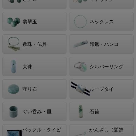
翡翠玉
ネックレス
数珠・仏具
印鑑・ハンコ
大珠
シルバーリング
守り石
ループタイ
ぐい呑み・皿
石笛
バックル・タイピ
かんざし（髪飾