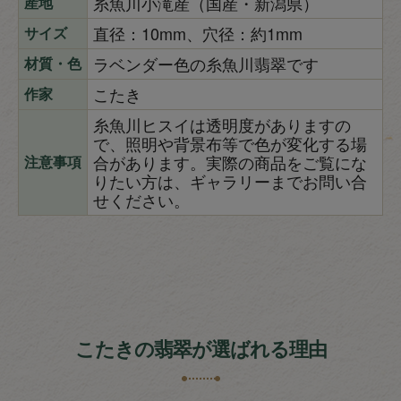
糸魚川小滝産（国産・新潟県）
産地
直径：10mm、穴径：約1mm
サイズ
ラベンダー色の糸魚川翡翠です
材質・色
こたき
作家
糸魚川ヒスイは透明度がありますの
で、照明や背景布等で色が変化する場
合があります。実際の商品をご覧にな
注意事項
りたい方は、ギャラリーまでお問い合
せください。
こたきの翡翠が選ばれる理由