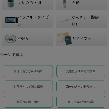
ぐい呑み・皿
石笛
バックル・タイピ
かんざし（髪飾
ン
り）
帯留め
ガイドブック
シーンで選ぶ
男性におすすめの翡翠
女性におすすめの翡翠
お守りとして選ぶ翡翠
海外の方への贈り物に
翡翠婚の贈り物に
オフィスの装い翡翠