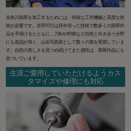
糸魚川翡翠を加工するためには、特殊な工作機械と高度な技
術が必要です。赤羽可行は長年培った技術で数多くの翡翠作
品を手掛けるとともに、刀剣や狩猟など自然と向き合う分野
にも造詣が深く、山岳写真家として数々の賞を受賞していま
す。自然の美しさを見つめ続けてきた感性は、翡翠作品にも
息づいています。
生涯ご愛用していただけるようカス
タマイズや修理にも対応