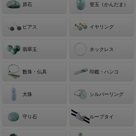
原石
管玉（かんだま）
ピアス
イヤリング
翡翠玉
ネックレス
数珠・仏具
印鑑・ハンコ
大珠
シルバーリング
守り石
ループタイ