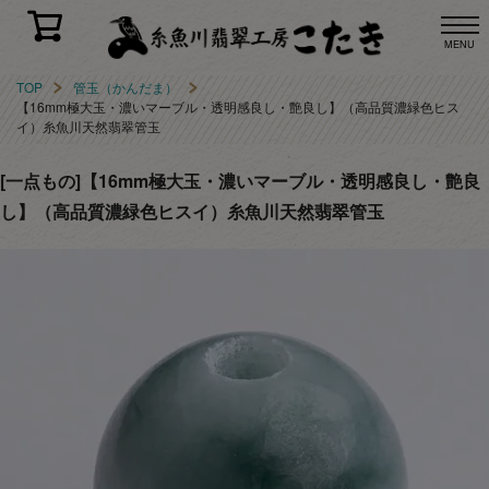
MENU
TOP
管玉（かんだま）
【16mm極大玉・濃いマーブル・透明感良し・艶良し】（高品質濃緑色ヒス
イ）糸魚川天然翡翠管玉
[一点もの]【16mm極大玉・濃いマーブル・透明感良し・艶良
し】（高品質濃緑色ヒスイ）糸魚川天然翡翠管玉