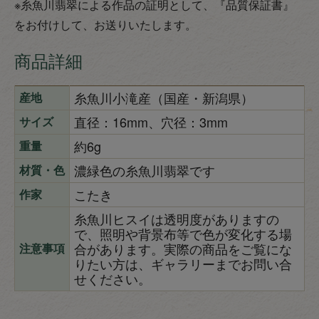
※糸魚川翡翠による作品の証明として、『品質保証書』
をお付けして、お送りいたします。
商品詳細
糸魚川小滝産（国産・新潟県）
産地
直径：16mm、穴径：3mm
サイズ
約6g
重量
濃緑色の糸魚川翡翠です
材質・色
こたき
作家
糸魚川ヒスイは透明度がありますの
で、照明や背景布等で色が変化する場
合があります。実際の商品をご覧にな
注意事項
りたい方は、ギャラリーまでお問い合
せください。