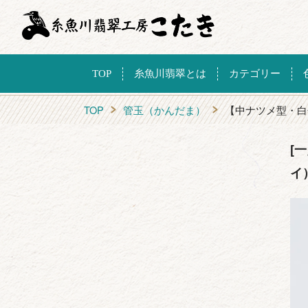
TOP
糸魚川翡翠とは
カテゴリー
TOP
管玉（かんだま）
【中ナツメ型・白
[
イ