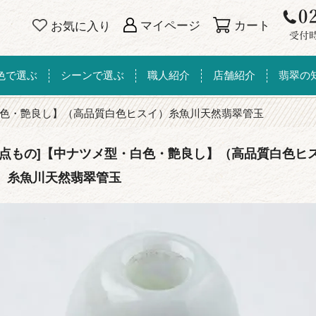
カート
マイページ
お気に入り
色で選ぶ
シーンで選ぶ
職人紹介
店舗紹介
翡翠の
色・艶良し】（高品質白色ヒスイ）糸魚川天然翡翠管玉
一点もの]【中ナツメ型・白色・艶良し】（高品質白色ヒ
）糸魚川天然翡翠管玉