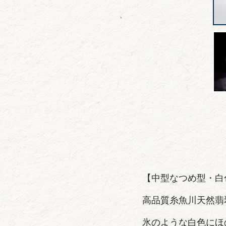
【中型なつめ型・白
高品質糸魚川天然翡
氷のような白色にほ