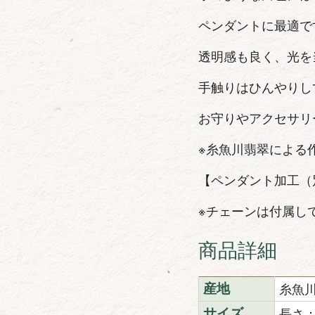
ペンダントに最適で
透明感も良く、光を
手触りはひんやりし
お守りやアクセサリ
※糸魚川翡翠による
【ペンダント加工（
※チェーンは付属し
商品詳細
糸魚
産地
長さ：
サイズ