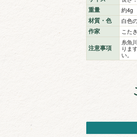
約4g
重量
白色
材質・色
こた
作家
糸魚
りま
注意事項
い。