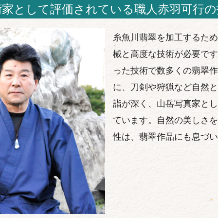
術家として評価されている職人赤羽可行の
糸魚川翡翠を加工するため
械と高度な技術が必要です
った技術で数多くの翡翠作
に、刀剣や狩猟など自然と
詣が深く、山岳写真家とし
ています。自然の美しさを
性は、翡翠作品にも息づい