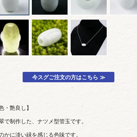
今スグご注文の方はこちら ≫
色・艶良し】
翠で制作した、ナツメ型管玉です。
のかに淡い緑を感じる色味です。