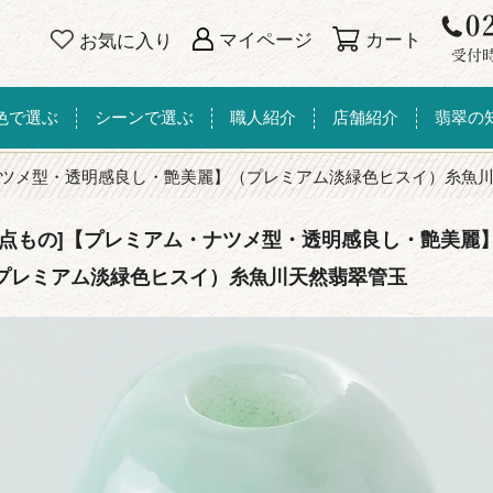
カート
マイページ
お気に入り
色で選ぶ
シーンで選ぶ
職人紹介
店舗紹介
翡翠の
ツメ型・透明感良し・艶美麗】（プレミアム淡緑色ヒスイ）糸魚
一点もの]【プレミアム・ナツメ型・透明感良し・艶美麗
プレミアム淡緑色ヒスイ）糸魚川天然翡翠管玉