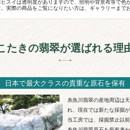
川ヒスイは透明度がありますので、照明や背景布等で色
す。実際の商品をご覧になりたい方は、ギャラリーまで
こたきの翡翠が選ばれる理
日本で最大クラスの貴重な原石を保有
糸魚川翡翠の産地周辺は天
れ、現在では新たな採掘が
当工房では、採掘禁止以前
糸魚川翡翠原石を所有者か