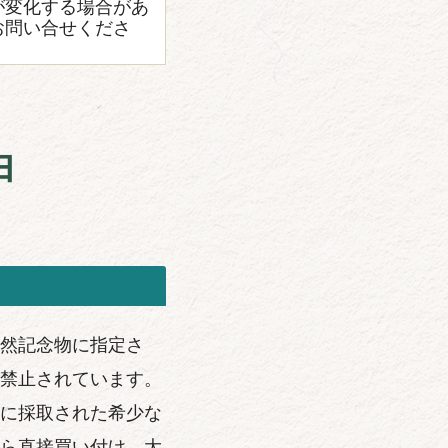
が変化する場合があ
お問い合せくださ
由
然記念物に指定さ
禁止されています。
に採取された希少な
ら直接買い付け、大