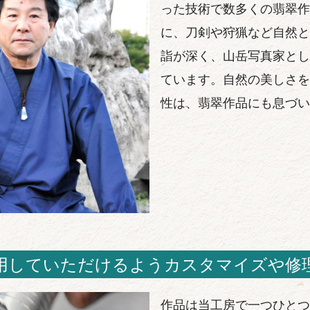
った技術で数多くの翡翠作
に、刀剣や狩猟など自然と
詣が深く、山岳写真家とし
ています。自然の美しさを
性は、翡翠作品にも息づい
用していただけるようカスタマイズや修
作品は当工房で一つひとつ