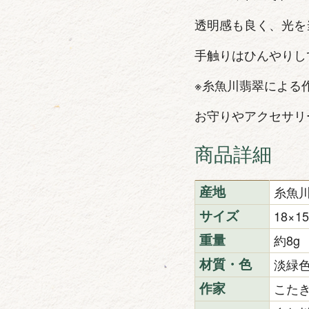
透明感も良く、光を
手触りはひんやりし
※糸魚川翡翠による
お守りやアクセサリ
商品詳細
糸魚
産地
18×
サイズ
約8g
重量
淡緑
材質・色
こた
作家