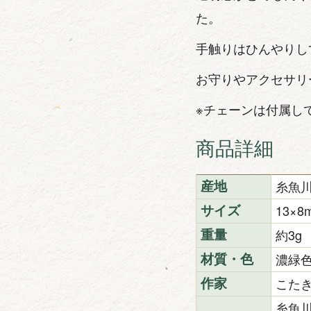
た。
手触りはひんやりし
お守りやアクセサリ
※チェーンは付属し
商品詳細
糸魚
産地
13×
サイズ
約3g
重量
濃緑
材質・色
こた
作家
糸魚