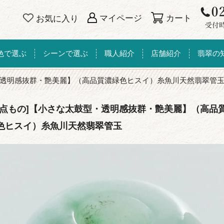
カート
マイページ
お気に入り
色で選ぶ
シーンで選ぶ
職人紹介
店舗紹介
翡翠の
透明感抜群・艶美麗】（高品質濃緑色ヒスイ）糸魚川天然翡翠管
一点もの]【小さな太鼓型・透明感抜群・艶美麗】（高品
色ヒスイ）糸魚川天然翡翠管玉