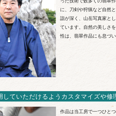
った技術で数多くの翡翠作
に、刀剣や狩猟など自然と
詣が深く、山岳写真家とし
ています。自然の美しさを
性は、翡翠作品にも息づい
用していただけるようカスタマイズや修
作品は当工房で一つひとつ