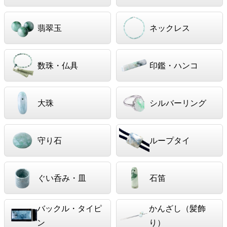
翡翠玉
ネックレス
数珠・仏具
印鑑・ハンコ
大珠
シルバーリング
守り石
ループタイ
ぐい呑み・皿
石笛
バックル・タイピ
かんざし（髪飾
ン
り）