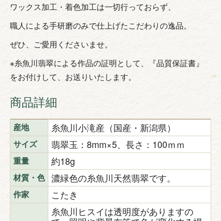
ワックス加工・着色加工は一切行っておらず、
職人による手研磨のみで仕上げたこだわりの逸品。
ぜひ、ご愛用くださいませ。
※糸魚川翡翠による作品の証明として、『品質保証書』
をお付けして、お送りいたします。
商品詳細
糸魚川小滝産（国産・新潟県）
産地
翡翠玉：8mm×5、長さ：100ｍｍ
サイズ
約18g
重量
濃緑色の糸魚川天然翡翠です。
材質・色
こたき
作家
糸魚川ヒスイは透明度がありますの