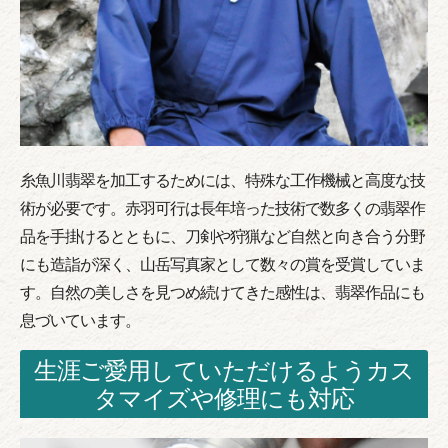
糸魚川翡翠を加工するためには、特殊な工作機械と高度な技
術が必要です。赤羽可行は長年培った技術で数多くの翡翠作
品を手掛けるとともに、刀剣や狩猟など自然と向き合う分野
にも造詣が深く、山岳写真家として数々の賞を受賞していま
す。自然の美しさを見つめ続けてきた感性は、翡翠作品にも
息づいています。
生涯ご愛用していただけるようカス
タマイズや修理にも対応