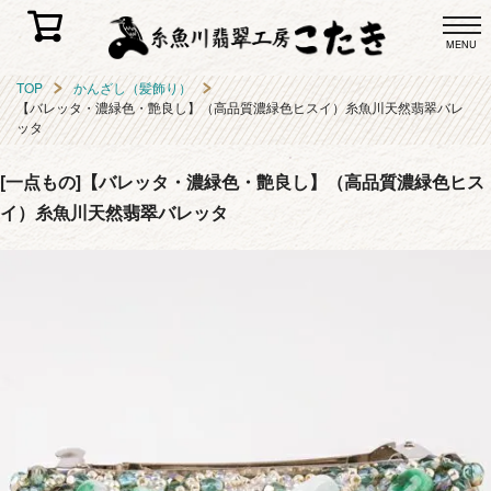
MENU
TOP
かんざし（髪飾り）
【バレッタ・濃緑色・艶良し】（高品質濃緑色ヒスイ）糸魚川天然翡翠バレ
ッタ
[一点もの]【バレッタ・濃緑色・艶良し】（高品質濃緑色ヒス
イ）糸魚川天然翡翠バレッタ