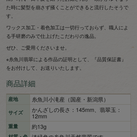
た時に髪型を崩さず掻くことができると流行したそうで
す。
ワックス加工・着色加工は一切行っておらず、職人によ
る手研磨のみで仕上げたこだわりの逸品。
ぜひ、ご愛用くださいませ。
※糸魚川翡翠による作品の証明として、『品質保証書』
をお付けして、お送りいたします。
商品詳細
糸魚川小滝産（国産・新潟県）
産地
かんざしの長さ：145mm、翡翠玉：
サイズ
12mm
約13g
重量
淡緑色の糸魚川天然翡翠です。
材質・色