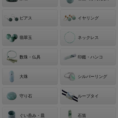
ピアス
イヤリング
翡翠玉
ネックレス
数珠・仏具
印鑑・ハンコ
大珠
シルバーリング
守り石
ループタイ
ぐい呑み・皿
石笛