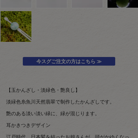
今スグご注文の方はこちら ≫
【玉かんざし・淡緑色・艶良し】
淡緑色糸魚川天然翡翠で制作したかんざしです。
艶のある淡い淡い緑に、緑が混じります。
耳かきつきデザイン
江戸時代 日本髪を結ったお姐さんが 頭がかゆくなっ