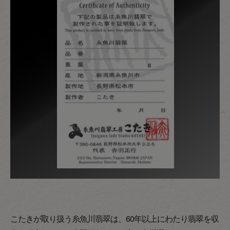
こたきが取り扱う糸魚川翡翠は、60年以上にわたり翡翠を収