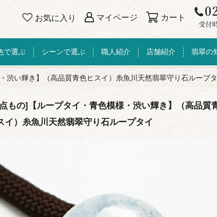
カート
マイページ
お気に入り
色で選ぶ
シーンで選ぶ
職人紹介
店舗紹介
翡翠の
・渋い輝き】（高品質青色ヒスイ）糸魚川天然翡翠守り石ループ
一点もの]【ループタイ・青色模様・渋い輝き】（高品質
スイ）糸魚川天然翡翠守り石ループタイ