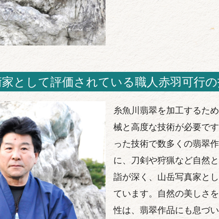
術家として評価されている職人赤羽可行の
糸魚川翡翠を加工するため
械と高度な技術が必要です
った技術で数多くの翡翠作
に、刀剣や狩猟など自然と
詣が深く、山岳写真家とし
ています。自然の美しさを
性は、翡翠作品にも息づい