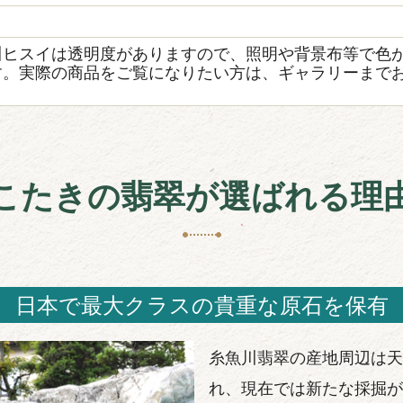
き
川ヒスイは透明度がありますので、照明や背景布等で色
す。実際の商品をご覧になりたい方は、ギャラリーまで
こたきの翡翠が選ばれる理
日本で最大クラスの貴重な原石を保有
糸魚川翡翠の産地周辺は天
れ、現在では新たな採掘が