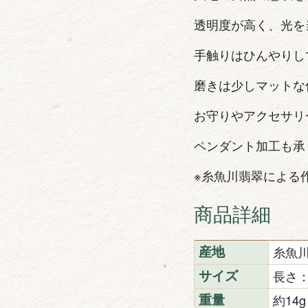
透明度が高く、光を
手触りはひんやりし
磨きは少しマットな
お守りやアクセサリ
ペンダント加工も承
※糸魚川翡翠による
商品詳細
糸魚
産地
長さ：
サイズ
約14g
重量