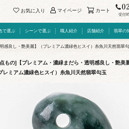
カート
マイページ
お気に入り
色で選ぶ
シーンで選ぶ
職人紹介
店舗紹介
翡翠の
明感良し・艶美麗】（プレミアム濃緑色ヒスイ）糸魚川天然翡翠
一点もの]【プレミアム・濃緑まだら・透明感良し・艶美
プレミアム濃緑色ヒスイ）糸魚川天然翡翠勾玉