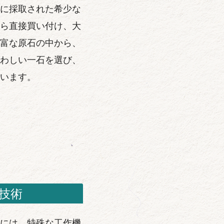
に採取された希少な
ら直接買い付け、大
富な原石の中から、
わしい一石を選び、
います。
技術
には、特殊な工作機