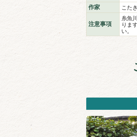
こた
作家
糸魚
りま
注意事項
い。