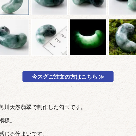
今スグご注文の方はこちら ≫
魚川天然翡翠で制作した勾玉です。
模様。
感じる佇まいです。