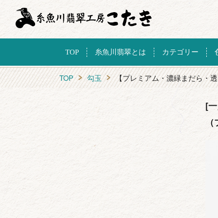
TOP
糸魚川翡翠とは
カテゴリー
TOP
勾玉
【プレミアム・濃緑まだら・透
[
（