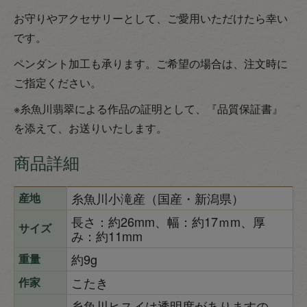
お守りやアクセサリーとして、ご愛用いただけたら幸い
です。
ペンダント加工も承ります。ご希望の場合は、注文時に
ご指定ください。
※糸魚川翡翠による作品の証明として、『品質保証書』
を添えて、お送りいたします。
商品詳細
糸魚川小滝産（国産・新潟県）
産地
長さ：約26mm、幅：約17ｍm、厚
サイズ
み：約11mm
約9g
重量
こたき
作家
糸魚川ヒスイは透明度がありますの