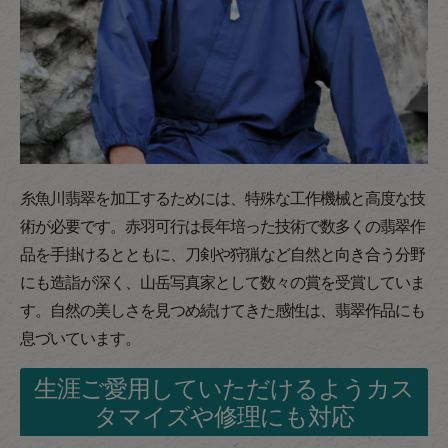
糸魚川翡翠を加工するためには、特殊な工作機械と高度な技
術が必要です。赤羽可行は長年培った技術で数多くの翡翠作
品を手掛けるとともに、刀剣や狩猟など自然と向き合う分野
にも造詣が深く、山岳写真家として数々の賞を受賞していま
す。自然の美しさを見つめ続けてきた感性は、翡翠作品にも
息づいています。
生涯ご愛用していただけるようカス
タマイズや修理にも対応