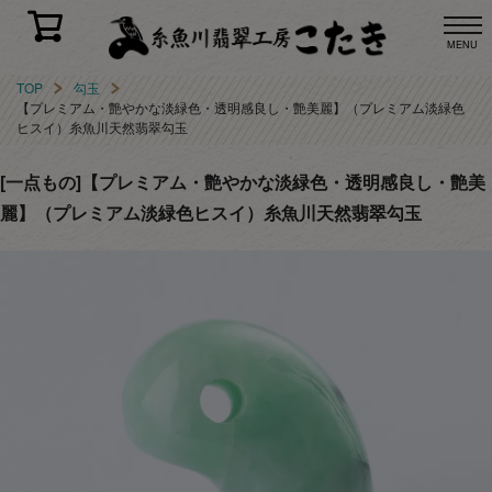
MENU
TOP
勾玉
【プレミアム・艶やかな淡緑色・透明感良し・艶美麗】（プレミアム淡緑色
ヒスイ）糸魚川天然翡翠勾玉
[一点もの]【プレミアム・艶やかな淡緑色・透明感良し・艶美
麗】（プレミアム淡緑色ヒスイ）糸魚川天然翡翠勾玉