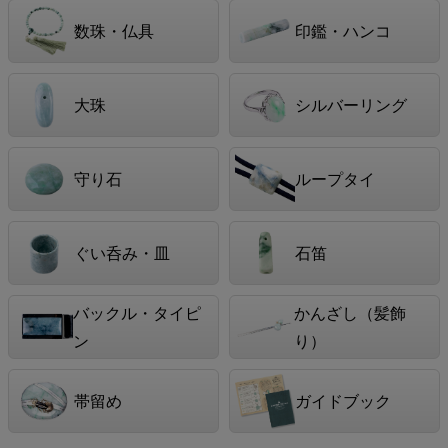
数珠・仏具
印鑑・ハンコ
大珠
シルバーリング
守り石
ループタイ
ぐい呑み・皿
石笛
バックル・タイピ
かんざし（髪飾
ン
り）
帯留め
ガイドブック