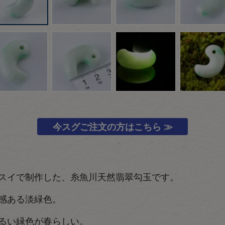
今スグご注文の方はこちら ≫
スイで制作した、糸魚川天然翡翠勾玉です。
感ある淡緑色。
るい緑色が春らしい。