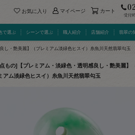
カート
マイページ
お気に入り
色で選ぶ
シーンで選ぶ
職人紹介
店舗紹介
翡翠の
良し・艶美麗】（プレミアム淡緑色ヒスイ）糸魚川天然翡翠勾玉
一点もの]【プレミアム・淡緑色・透明感良し・艶美麗】
ミアム淡緑色ヒスイ）糸魚川天然翡翠勾玉