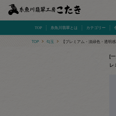
TOP
糸魚川翡翠とは
カテゴリー
TOP
勾玉
【プレミアム・淡緑色・透明感
[
レ