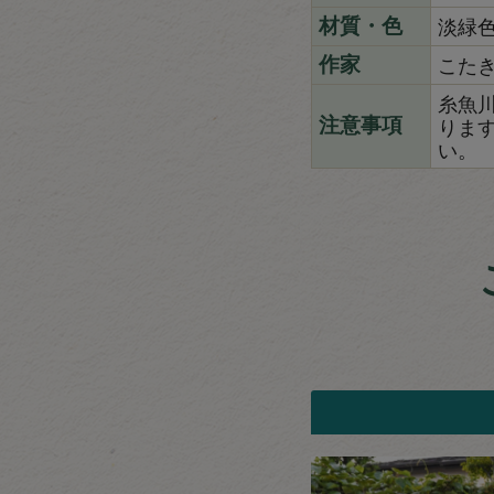
淡緑
材質・色
こた
作家
糸魚
りま
注意事項
い。