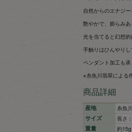
自然からのエナジー
艶やかで、膨らみあ
光を当てると幻想的
手触りはひんやりし
ペンダント加工も承
※糸魚川翡翠による
商品詳細
糸魚
産地
長さ：
サイズ
約15g
重量