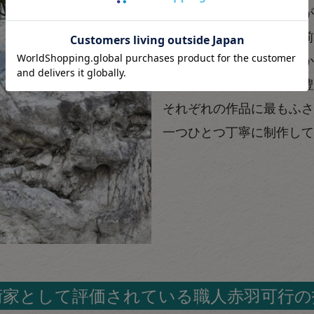
れ、現在では新たな採掘が
当工房では、採掘禁止以前
糸魚川翡翠原石を所有者か
切に保有しております。豊
それぞれの作品に最もふさ
一つひとつ丁寧に制作して
術家として評価されている職人赤羽可行の