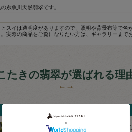
色の糸魚川天然翡翠です。
き
川ヒスイは透明度がありますので、照明や背景布等で色
す。実際の商品をご覧になりたい方は、ギャラリーまで
こたきの翡翠が選ばれる理
日本で最大クラスの貴重な原石を保有
糸魚川翡翠の産地周辺は天