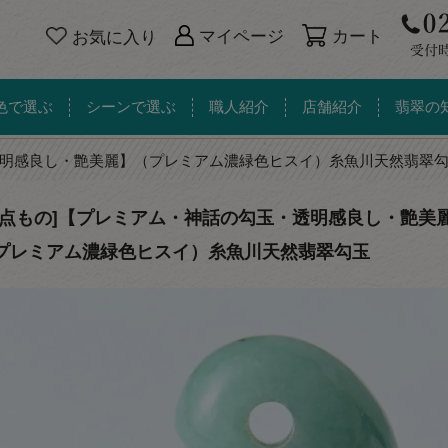
カート
マイページ
お気に入り
色で選ぶ
シーンで選ぶ
職人紹介
店舗紹介
翡翠の
明感良し・艶美麗】（プレミアム濃緑色ヒスイ）糸魚川天然翡翠
一点もの]【プレミアム・神話の勾玉・透明感良し・艶美
プレミアム濃緑色ヒスイ）糸魚川天然翡翠勾玉