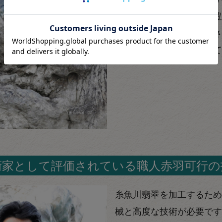
切に保有しております。豊
それぞれの作品に最もふさ
一つひとつ丁寧に制作して
術家として評価されている職人赤羽可行の
糸魚川翡翠を加工するため
械と高度な技術が必要です