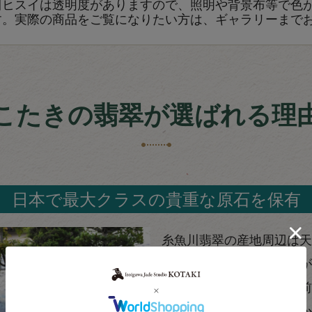
川ヒスイは透明度がありますので、照明や背景布等で色
す。実際の商品をご覧になりたい方は、ギャラリーまで
こたきの翡翠が選ばれる理
日本で最大クラスの貴重な原石を保有
糸魚川翡翠の産地周辺は天
れ、現在では新たな採掘が
当工房では、採掘禁止以前
糸魚川翡翠原石を所有者か