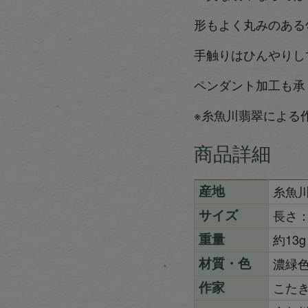
形もよく丸みのある
手触りはひんやりし
ペンダント加工も承
※糸魚川翡翠による
商品詳細
糸魚
産地
長さ：
サイズ
約13g
重量
濃緑
材質・色
こた
作家