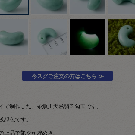
今スグご注文の方はこちら ≫
イで制作した、糸魚川天然翡翠勾玉です。
浅緑色です。
の上品で艶やか煌めき。