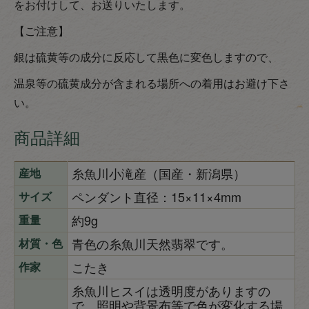
をお付けして、お送りいたします。
【ご注意】
銀は硫黄等の成分に反応して黒色に変色しますので、
温泉等の硫黄成分が含まれる場所への着用はお避け下さ
い。
商品詳細
糸魚川小滝産（国産・新潟県）
産地
ペンダント直径：15×11×4mm
サイズ
約9g
重量
青色の糸魚川天然翡翠です。
材質・色
こたき
作家
糸魚川ヒスイは透明度がありますの
で、照明や背景布等で色が変化する場