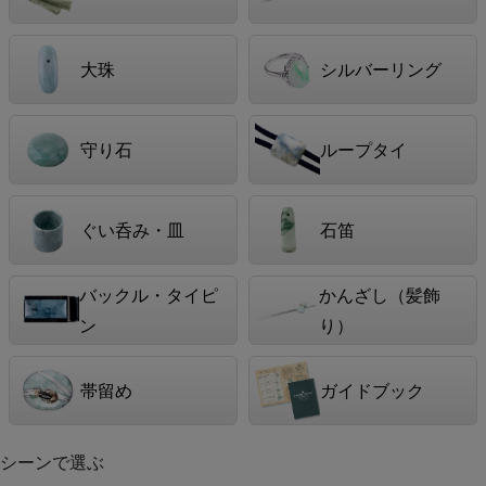
大珠
シルバーリング
守り石
ループタイ
ぐい呑み・皿
石笛
バックル・タイピ
かんざし（髪飾
ン
り）
帯留め
ガイドブック
シーンで選ぶ