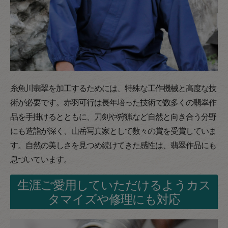
糸魚川翡翠を加工するためには、特殊な工作機械と高度な技
術が必要です。赤羽可行は長年培った技術で数多くの翡翠作
品を手掛けるとともに、刀剣や狩猟など自然と向き合う分野
にも造詣が深く、山岳写真家として数々の賞を受賞していま
す。自然の美しさを見つめ続けてきた感性は、翡翠作品にも
息づいています。
生涯ご愛用していただけるようカス
タマイズや修理にも対応