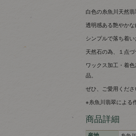
白色の糸魚川天然翡
透明感ある艶やかな
シンプルで落ち着い
天然石の為、１点づ
ワックス加工・着色
品。
ぜひ、ご愛用くださ
※糸魚川翡翠による
商品詳細
糸魚
産地