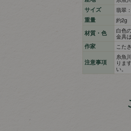
翡翠：
サイズ
約2g
重量
白色
材質・色
金具
こた
作家
糸魚
りま
注意事項
い。