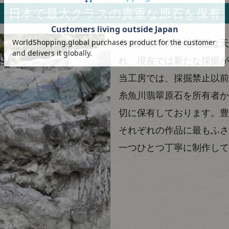
日本で最大クラスの貴重な原石を保有
糸魚川翡翠の産地周辺は天
れ、現在では新たな採掘が
当工房では、採掘禁止以前
糸魚川翡翠原石を所有者か
切に保有しております。豊
それぞれの作品に最もふさ
一つひとつ丁寧に制作して