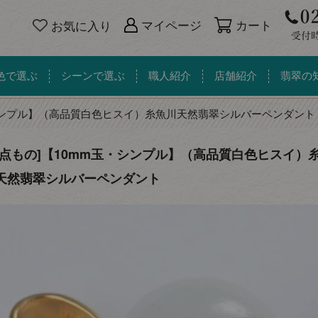
カート
マイページ
お気に入り
色で選ぶ
シーンで選ぶ
職人紹介
店舗紹介
翡翠の
シンプル】（高品質白色ヒスイ）糸魚川天然翡翠シルバーペンダント
一点もの]【10mm玉・シンプル】（高品質白色ヒスイ）
天然翡翠シルバーペンダント