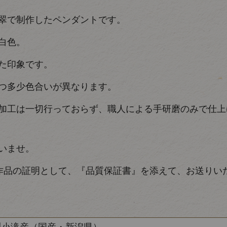
翠で制作したペンダントです。
白色。
た印象です。
つ多少色合いが異なります。
加工は一切行っておらず、職人による手研磨のみで仕上
いませ。
作品の証明として、『品質保証書』を添えて、お送りい
川小滝産（国産・新潟県）