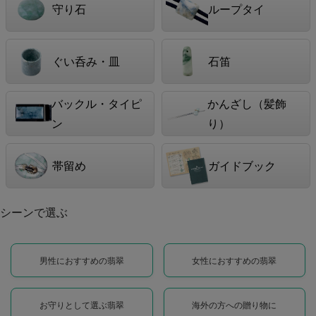
守り石
ループタイ
ぐい呑み・皿
石笛
バックル・タイピ
かんざし（髪飾
ン
り）
帯留め
ガイドブック
シーンで選ぶ
男性におすすめの翡翠
女性におすすめの翡翠
お守りとして選ぶ翡翠
海外の方への贈り物に