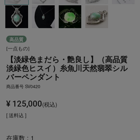
高品質
[一点もの]
【淡緑色まだら・艶良し】（高品質
淡緑色ヒスイ）糸魚川天然翡翠シル
バーペンダント
商品番号
SV0420
¥
125,000
税込
送料込
在庫数
1