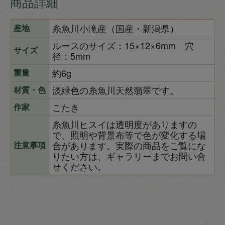
商品詳細
糸魚川小滝産（国産・新潟県）
産地
ルースのサイズ：15×12×6mm 穴
サイズ
径：5mm
約6g
重量
淡緑色の糸魚川天然翡翠です。
材質・色
こたき
作家
糸魚川ヒスイは透明度がありますの
で、照明や背景布等で色が変化する場
合があります。実際の商品をご覧にな
注意事項
りたい方は、ギャラリーまでお問い合
せください。