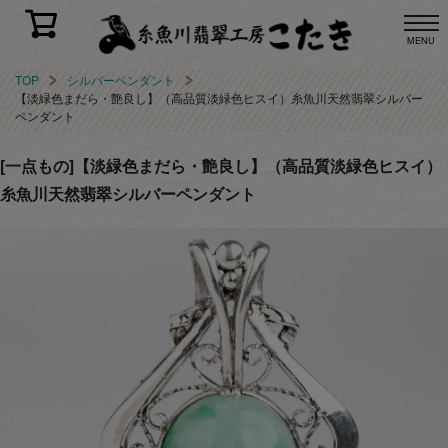
MENU
TOP
シルバーペンダント
【淡緑色まだら・艶良し】（高品質淡緑色ヒスイ）糸魚川天然翡翠シルバー
ペンダント
[一点もの]【淡緑色まだら・艶良し】（高品質淡緑色ヒスイ）
糸魚川天然翡翠シルバーペンダント