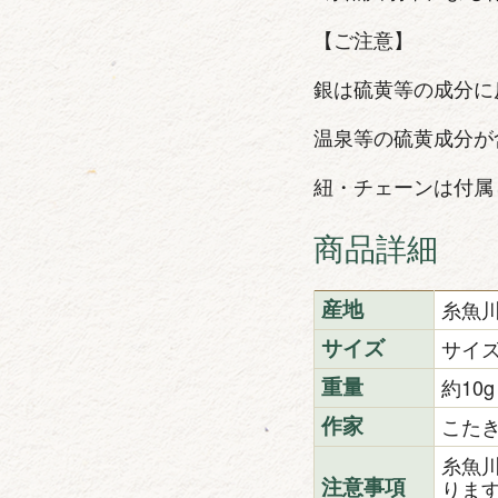
【ご注意】
銀は硫黄等の成分に
温泉等の硫黄成分が
紐・チェーンは付属
商品詳細
糸魚
産地
サイズ
サイズ
約10g
重量
こた
作家
糸魚
りま
注意事項