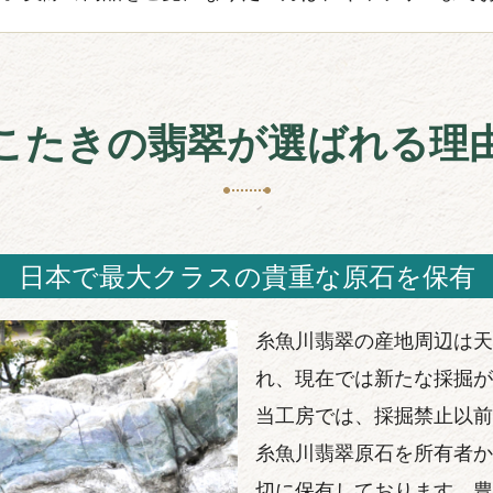
こたきの翡翠が選ばれる理
日本で最大クラスの貴重な原石を保有
糸魚川翡翠の産地周辺は天
れ、現在では新たな採掘が
当工房では、採掘禁止以前
糸魚川翡翠原石を所有者か
切に保有しております。豊