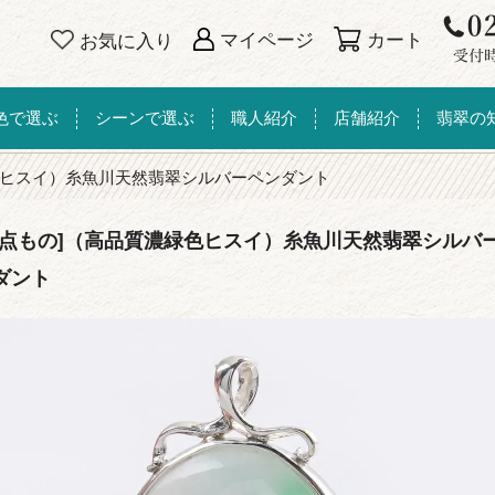
カート
マイページ
お気に入り
色で選ぶ
シーンで選ぶ
職人紹介
店舗紹介
翡翠の
ヒスイ）糸魚川天然翡翠シルバーペンダント
一点もの]（高品質濃緑色ヒスイ）糸魚川天然翡翠シルバ
ダント