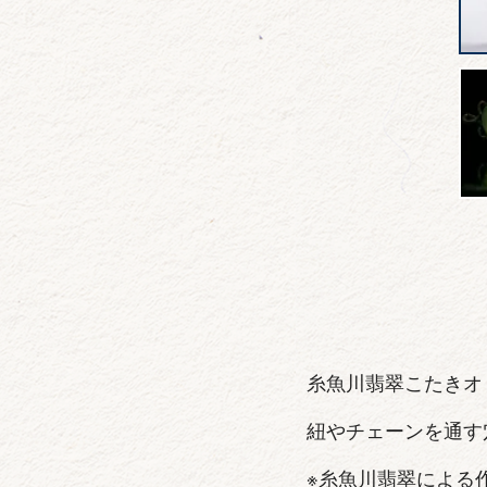
糸魚川翡翠こたきオ
紐やチェーンを通す
※糸魚川翡翠による