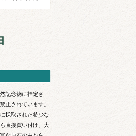
由
然記念物に指定さ
禁止されています。
に採取された希少な
ら直接買い付け、大
富な原石の中から、