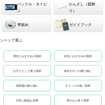
バックル・タイピ
かんざし（髪飾
ン
り）
帯留め
ガイドブック
シーンで選ぶ
男性におすすめの翡翠
女性におすすめの翡翠
お守りとして選ぶ翡翠
海外の方への贈り物に
翡翠婚の贈り物に
オフィスの装い翡翠
日常に馴染む翡翠
華やかに装う翡翠