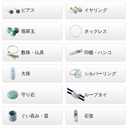
ピアス
イヤリング
翡翠玉
ネックレス
数珠・仏具
印鑑・ハンコ
大珠
シルバーリング
守り石
ループタイ
ぐい呑み・皿
石笛