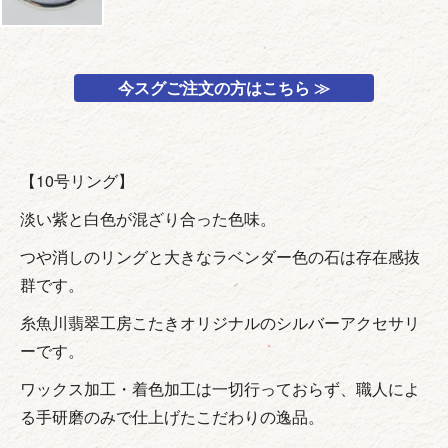
今スグご注文の方はこちら ≫
【10号リング】
淡い紫と白色が混ざり合った色味。
つや消しのリングと大きなラベンダー色の石は存在感抜
群です。
糸魚川翡翠工房こたきオリジナルのシルバーアクセサリ
ーです。
ワックス加工・着色加工は一切行っておらず、職人によ
る手研磨のみで仕上げたこだわりの逸品。