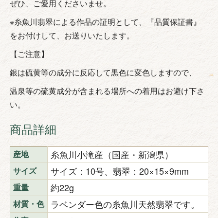
ぜひ、ご愛用くださいませ。
※糸魚川翡翠による作品の証明として、『品質保証書』
をお付けして、お送りいたします。
【ご注意】
銀は硫黄等の成分に反応して黒色に変色しますので、
温泉等の硫黄成分が含まれる場所への着用はお避け下さ
い。
商品詳細
糸魚川小滝産（国産・新潟県）
産地
サイズ：10号、翡翠：20×15×9mm
サイズ
約22g
重量
ラベンダー色の糸魚川天然翡翠です。
材質・色